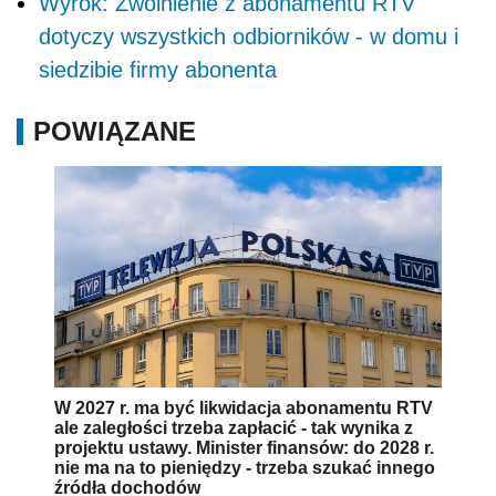
Wyrok: Zwolnienie z abonamentu RTV
dotyczy wszystkich odbiorników - w domu i
siedzibie firmy abonenta
POWIĄZANE
W 2027 r. ma być likwidacja abonamentu RTV
ale zaległości trzeba zapłacić - tak wynika z
projektu ustawy. Minister finansów: do 2028 r.
nie ma na to pieniędzy - trzeba szukać innego
źródła dochodów