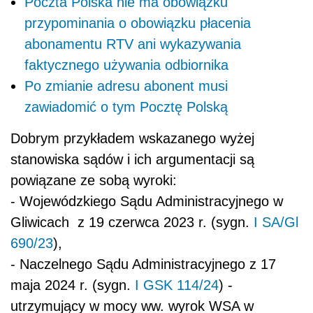
Poczta Polska nie ma obowiązku
przypominania o obowiązku płacenia
abonamentu RTV ani wykazywania
faktycznego używania odbiornika
Po zmianie adresu abonent musi
zawiadomić o tym Pocztę Polską
Dobrym przykładem wskazanego wyżej
stanowiska sądów i ich argumentacji są
powiązane ze sobą wyroki:
- Wojewódzkiego Sądu Administracyjnego w
Gliwicach z 19 czerwca 2023 r. (sygn.
I SA/Gl
690/23
),
- Naczelnego Sądu Administracyjnego z 17
maja 2024 r. (sygn.
I GSK 114/24
) -
utrzymujący w mocy ww. wyrok WSA w