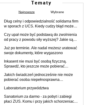
Tematy
Najnowsze
Wybrane
Dług celny i odpowiedzialność solidarna firm
w sporach z UCS. Kiedy cudzy błąd może
stać się Twoim problemem
Czy upał może być podstawą do zwolnienia
od pracy z powodu siły wyższej? Jakie są
obowiązki pracodawcy
Już po terminie. Ale nadal możesz uratować
swoje dokumenty, które wygaszono
Inkasent nie musi być osobą fizyczną.
Sprawdź, kto jeszcze może pobierać
pieniądze
Jakich świadczeń jednocześnie nie może
pobierać osoba niepełnosprawna
[praktyczny poradnik]
Laboratorium przywództwa
Sanatorium za darmo - za pobyt i zabiegi
płaci ZUS. Komu i przy jakich schorzeniach