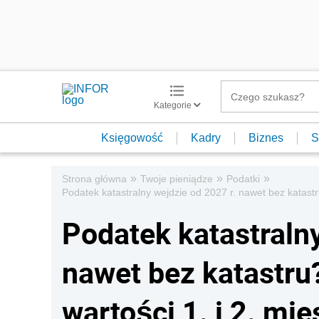
Kategorie
Księgowość
Kadry
Biznes
S
»
»
»
Strona główna
Twoje pieniądze
Podatki
Podatek katastralny wejdzie od 2027 r. nawet bez katastr
Podatek katastralny
nawet bez katastru
wartości 1. i 2. mi