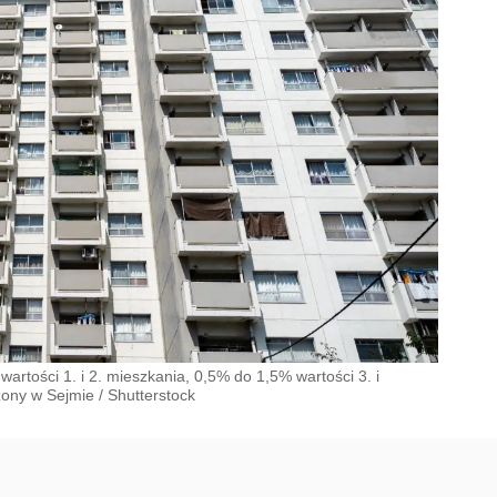
artości 1. i 2. mieszkania, 0,5% do 1,5% wartości 3. i
żony w Sejmie
/
Shutterstock