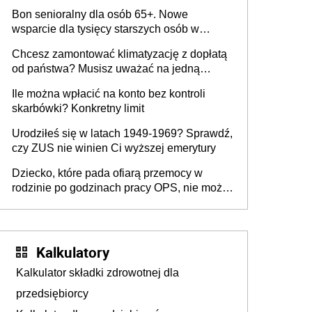
to przysługuje? Lista ośrodków i rodzaje
Bon senioralny dla osób 65+. Nowe
zabiegów w 2026 r. Jak uzyskać
wsparcie dla tysięcy starszych osób w
skierowanie?
Polsce
Chcesz zamontować klimatyzację z dopłatą
od państwa? Musisz uważać na jedną
pułapkę
Ile można wpłacić na konto bez kontroli
skarbówki? Konkretny limit
Urodziłeś się w latach 1949-1969? Sprawdź,
czy ZUS nie winien Ci wyższej emerytury
Dziecko, które pada ofiarą przemocy w
rodzinie po godzinach pracy OPS, nie może
liczyć na pracownika socjalnego
Kalkulatory
Kalkulator składki zdrowotnej dla
przedsiębiorcy