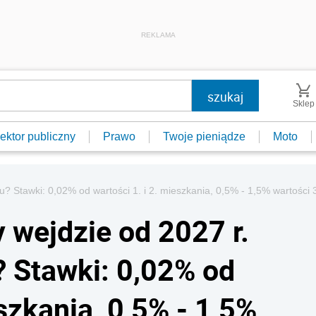
REKLAMA
Sklep
ektor publiczny
Prawo
Twoje pieniądze
Moto
u? Stawki: 0,02% od wartości 1. i 2. mieszkania, 0,5% - 1,5% wartości
 wejdzie od 2027 r.
? Stawki: 0,02% od
eszkania, 0,5% - 1,5%