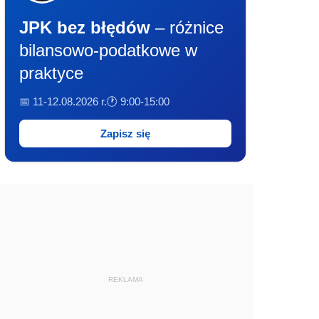
JPK bez błędów
– różnice
bilansowo-podatkowe w
praktyce
📅 11-12.08.2026 r.
🕐 9:00-15:00
Zapisz się
REKLAMA