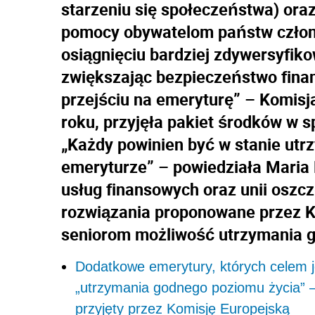
starzeniu się społeczeństwa) ora
pomocy obywatelom państw członk
osiągnięciu bardziej zdywersyfi
zwiększając bezpieczeństwo finan
przejściu na emeryturę” – Komisj
roku, przyjęła pakiet środków w 
„Każdy powinien być w stanie utr
emeryturze” – powiedziała Maria
usług finansowych oraz unii oszcz
rozwiązania proponowane przez KE
seniorom możliwość utrzymania 
Dodatkowe emerytury, których celem j
„utrzymania godnego poziomu życia” 
przyjęty przez Komisję Europejską