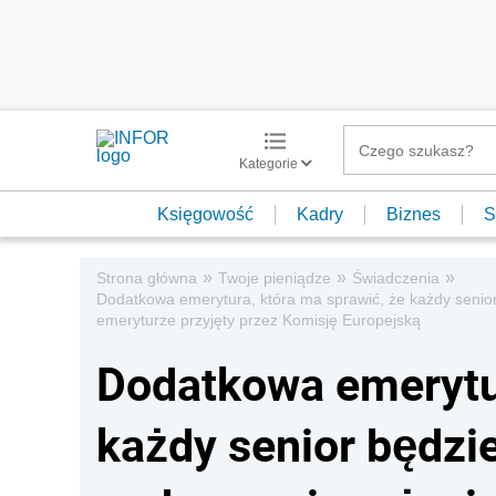
Kategorie
Księgowość
Kadry
Biznes
S
»
»
»
Strona główna
Twoje pieniądze
Świadczenia
Dodatkowa emerytura, która ma sprawić, że każdy senio
emeryturze przyjęty przez Komisję Europejską
Dodatkowa emerytur
każdy senior będzi