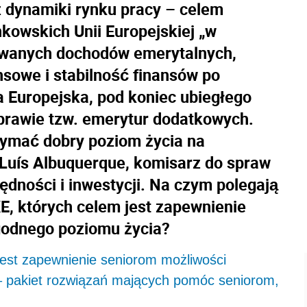
z dynamiki rynku pracy – celem
owskich Unii Europejskiej „w
kowanych dochodów emerytalnych,
sowe i stabilność finansów po
a Europejska, pod koniec ubiegłego
sprawie tzw. emerytur dodatkowych.
zymać dobry poziom życia na
 Luís Albuquerque, komisarz do spraw
ędności i inwestycji. Na czym polegają
, których celem jest zapewnienie
godnego poziomu życia?
est zapewnienie seniorom możliwości
– pakiet rozwiązań mających pomóc seniorom,