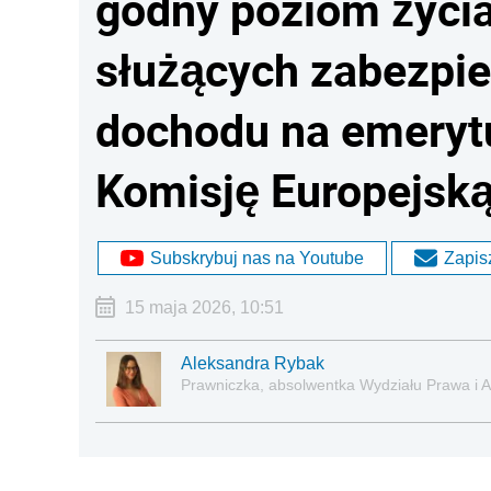
godny poziom życia
służących zabezpi
dochodu na emerytu
Komisję Europejsk
Subskrybuj nas na Youtube
Zapisz
15 maja 2026, 10:51
Aleksandra Rybak
Prawniczka, absolwentka Wydziału Prawa i A