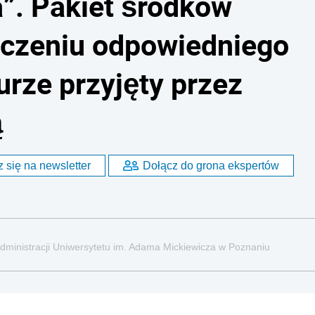
”. Pakiet środków
eczeniu odpowiedniego
rze przyjęty przez
ą
 się na newsletter
Dołącz do grona ekspertów
dministracji Uniwersytetu im. Adama Mickiewicza w Poznaniu