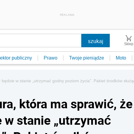
REKLAMA
Sklep
ektor publiczny
Prawo
Twoje pieniądze
Moto
r będzie w stanie „utrzymać godny poziom życia”. Pakiet środków słu
a, która ma sprawić, że
e w stanie „utrzymać