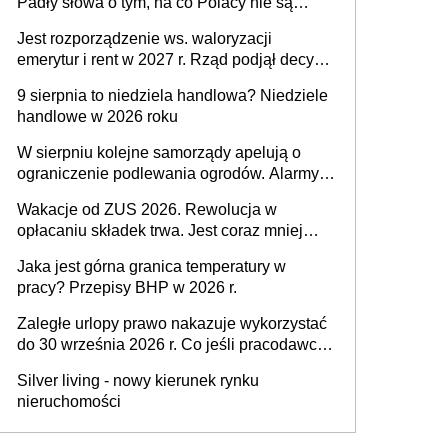
Padły słowa o tym, na co Polacy nie są
jeszcze gotowi
Jest rozporządzenie ws. waloryzacji
emerytur i rent w 2027 r. Rząd podjął decyzję
po braku porozumienia
9 sierpnia to niedziela handlowa? Niedziele
handlowe w 2026 roku
W sierpniu kolejne samorządy apelują o
ograniczenie podlewania ogrodów. Alarmy w
625 gminach. Niżówka hydrogeologiczna
Wakacje od ZUS 2026. Rewolucja w
może objąć cały kraj
opłacaniu składek trwa. Jest coraz mniej
czasu na skorzystanie z preferencji
Jaka jest górna granica temperatury w
pracy? Przepisy BHP w 2026 r.
Zaległe urlopy prawo nakazuje wykorzystać
do 30 września 2026 r. Co jeśli pracodawca
nie udziela urlopu?
Silver living - nowy kierunek rynku
nieruchomości