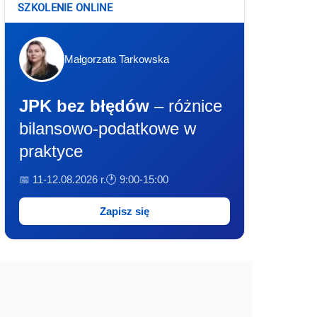
SZKOLENIE ONLINE
Małgorzata Tarkowska
JPK bez błędów
– różnice
bilansowo-podatkowe w
praktyce
📅 11-12.08.2026 r.
🕐 9:00-15:00
Zapisz się