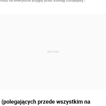
hodu na emeryturze przyjęty przez Komisję Europejską
/
 (polegających przede wszystkim na