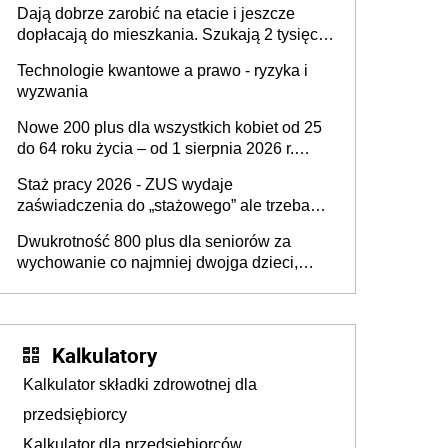
Dają dobrze zarobić na etacie i jeszcze
skarbówką
dopłacają do mieszkania. Szukają 2 tysięcy
pracowników
Technologie kwantowe a prawo - ryzyka i
wyzwania
Nowe 200 plus dla wszystkich kobiet od 25
do 64 roku życia – od 1 sierpnia 2026 r.
świadczenie przysługuje w ramach nowego
Staż pracy 2026 - ZUS wydaje
programu rządowego
zaświadczenia do „stażowego” ale trzeba
złożyć wniosek USP albo US-7 (za okresy
Dwukrotność 800 plus dla seniorów za
sprzed 1999 roku). Jak odebrać
wychowanie co najmniej dwojga dzieci,
zaświadczenie z ZUS?
które „pracują w Polsce i zasilają budżet
państwa poprzez płacenie podatków?
Zapadła decyzja Sejmu
Kalkulatory
Kalkulator składki zdrowotnej dla
przedsiębiorcy
Kalkulator dla przedsiębiorców