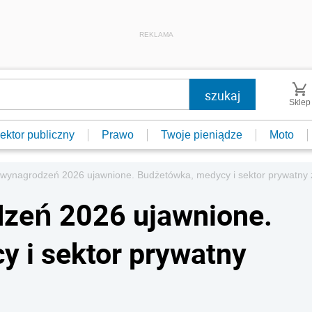
REKLAMA
Sklep
ektor publiczny
Prawo
Twoje pieniądze
Moto
wynagrodzeń 2026 ujawnione. Budżetówka, medycy i sektor prywatny z
zeń 2026 ujawnione.
 i sektor prywatny