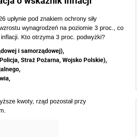
cja o wskaźnik inflacji
6 upłynie pod znakiem ochrony siły
 wzrostu wynagrodzeń na poziomie 3 proc., co
flacji. Kto otrzyma 3 proc. podwyżki?
ządowej i samorządowej),
licja, Straż Pożarna, Wojsko Polskie),
jalnego,
wia,
ższe kwoty, rząd pozostał przy
m.