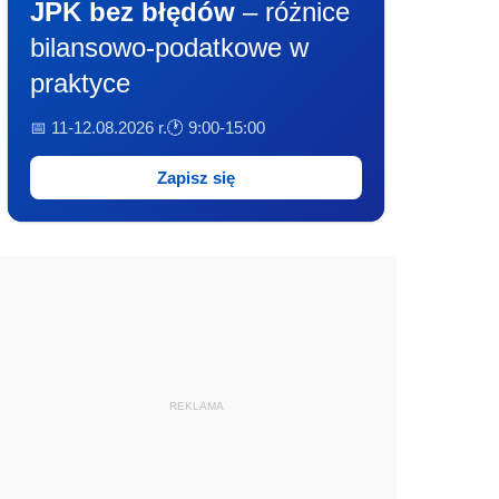
JPK bez błędów
– różnice
bilansowo-podatkowe w
praktyce
📅 11-12.08.2026 r.
🕐 9:00-15:00
Zapisz się
REKLAMA