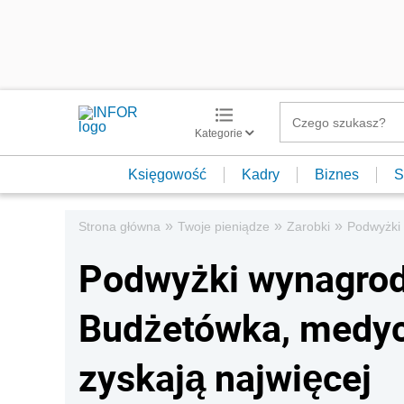
Kategorie
Księgowość
Kadry
Biznes
S
»
»
»
Strona główna
Twoje pieniądze
Zarobki
Podwyżki 
Podwyżki wynagrod
Budżetówka, medycy
zyskają najwięcej