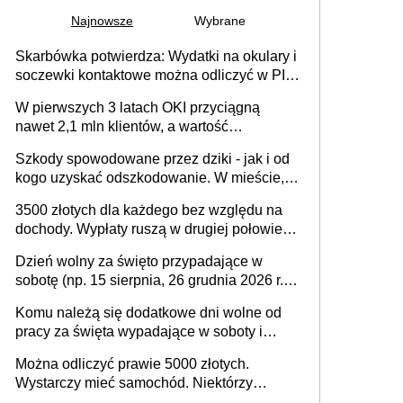
Najnowsze
Wybrane
Skarbówka potwierdza: Wydatki na okulary i
soczewki kontaktowe można odliczyć w PIT.
Główny warunek - orzeczenie o
W pierwszych 3 latach OKI przyciągną
niepełnosprawności. Częściowe
nawet 2,1 mln klientów, a wartość
dofinansowanie (np. z zfśs) pomniejsza
zgromadzonych aktywów przekroczy 100
odliczenie
Szkody spowodowane przez dziki - jak i od
mld zł
kogo uzyskać odszkodowanie. W mieście,
na drodze i na terenach rolniczych
3500 złotych dla każdego bez względu na
dochody. Wypłaty ruszą w drugiej połowie
sierpnia. Trzeba jednak złożyć wniosek
Dzień wolny za święto przypadające w
sobotę (np. 15 sierpnia, 26 grudnia 2026 r.) –
zasady rozliczania czasu pracy, obowiązki
Komu należą się dodatkowe dni wolne od
pracodawcy (sektor prywatny i administracja
pracy za święta wypadające w soboty i
publiczna), najczęstsze pytania
niedziele? Jak to wygląda w 2026 roku?
Można odliczyć prawie 5000 złotych.
Wystarczy mieć samochód. Niektórzy
zapominają o tej uldze w rozliczeniach ze