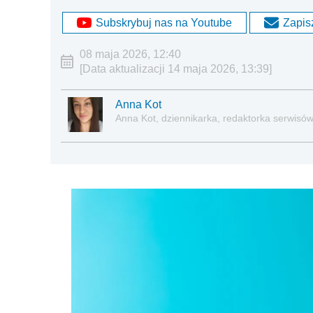
Subskrybuj nas na Youtube
Zapisz
08 maja 2026, 12:40
[Data aktualizacji 14 maja 2026, 13:39]
Anna Kot
Anna Kot, dziennikarka, redaktorka serwisów i