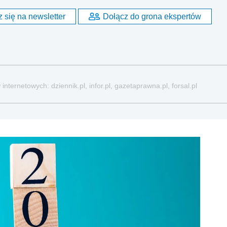
 się na newsletter
Dołącz do grona ekspertów
nternetowych: dziennik.pl, infor.pl, gazetaprawna.pl, forsal.pl