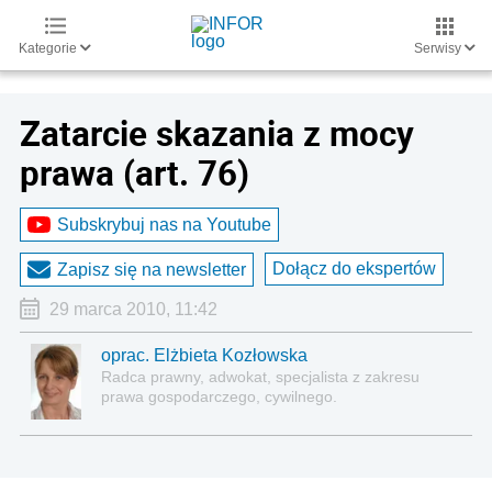
Kategorie
Serwisy
Zatarcie skazania z mocy
prawa (art. 76)
Subskrybuj nas na Youtube
Dołącz do ekspertów
Zapisz się na newsletter
29 marca 2010, 11:42
oprac. Elżbieta Kozłowska
Radca prawny, adwokat, specjalista z zakresu
prawa gospodarczego, cywilnego.