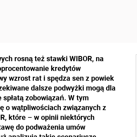
ych rosną też stawki WIBOR, na
 oprocentowanie kredytów
y wzrost rat i spędza sen z powiek
czekiwane dalsze podwyżki mogą dla
e spłatą zobowiązań. W tym
ię o wątpliwościach związanych z
, które – w opinii niektórych
stawę do podważenia umów
ż analizują takie scenariusze.