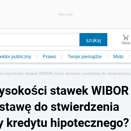
REKLAMA
Sklep
ektor publiczny
Prawo
Twoje pieniądze
Moto
nia wysokości stawek WIBOR może stanowić podstawę do stwierdzenia
wysokości stawek WIBOR
stawę do stwierdzenia
 kredytu hipotecznego?