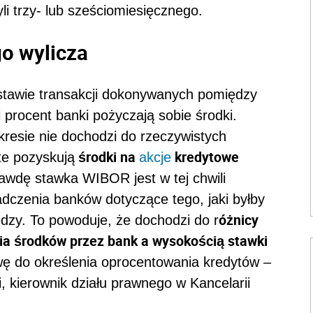
i trzy- lub sześciomiesięcznego.
go wylicza
tawie transakcji dokonywanych pomiędzy
i procent banki pożyczają sobie środki.
kresie nie dochodzi do rzeczywistych
środki na
kredytowe
te pozyskują
akcje
rawdę stawka WIBOR jest w tej chwili
adczenia banków dotyczące tego, jaki byłby
óżnicy
dzy. To powoduje, że dochodzi do r
a środków przez bank a wysokością stawki
wę do określenia oprocentowania kredytów
–
, kierownik działu prawnego w Kancelarii