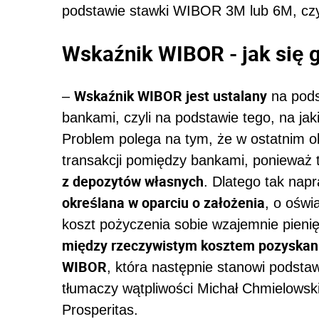
podstawie stawki WIBOR 3M lub 6M, czyl
Wskaźnik WIBOR - jak się 
Wskaźnik WIBOR jest ustalany
–
na pods
bankami, czyli na podstawie tego, na jak
Problem polega na tym, że w ostatnim o
transakcji pomiędzy bankami, ponieważ 
z depozytów własnych
. Dlatego tak nap
określana w oparciu o założenia
, o oświ
koszt pożyczenia sobie wzajemnie pienię
między rzeczywistym kosztem pozyskani
WIBOR
, która następnie stanowi podsta
tłumaczy wątpliwości Michał Chmielowski
Prosperitas.