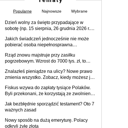
Popularne
Najnowsze
Wybrane
Dzień wolny za święto przypadające w
sobotę (np. 15 sierpnia, 26 grudnia 2026 r.) –
zasady rozliczania czasu pracy, obowiązki
Jakich świadczeń jednocześnie nie może
pracodawcy (sektor prywatny i administracja
pobierać osoba niepełnosprawna
publiczna), najczęstsze pytania
[praktyczny poradnik]
Rząd znowu majstruje przy zasiłku
pogrzebowym. Wzrost do 7000 tys. zł, to
jeszcze nie wszystko
Znalazłeś pieniądze na ulicy? Nowe prawo
zmienia wszystko. Zobacz, kiedy możesz je
legalnie zatrzymać
Fiskus wzywa do zapłaty tysiące Polaków.
Byli przekonani, że korzystają ze zwolnienia
z podatku od sprzedaży nieruchomości
Jak bezbłędnie sporządzić testament? Oto 7
ważnych zasad
Nowy sposób na dużą emeryturę. Polacy
odkryli żyłę złota