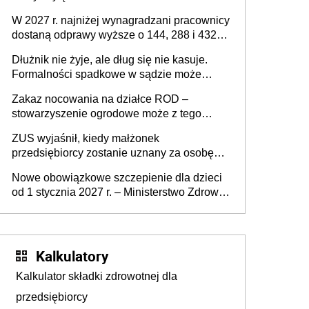
W 2027 r. najniżej wynagradzani pracownicy
dostaną odprawy wyższe o 144, 288 i 432
złote
Dłużnik nie żyje, ale dług się nie kasuje.
Formalności spadkowe w sądzie może
załatwić wierzyciel bez zgody rodziny
Zakaz nocowania na działce ROD –
zmarłego
stowarzyszenie ogrodowe może z tego
powodu pozbawić działkowca prawa do
ZUS wyjaśnił, kiedy małżonek
działki (wypowiedzieć dzierżawę)?
przedsiębiorcy zostanie uznany za osobę
współpracującą
Nowe obowiązkowe szczepienie dla dzieci
od 1 stycznia 2027 r. – Ministerstwo Zdrowia
zmienia Program Szczepień Ochronnych na
2027 r.
Kalkulatory
Kalkulator składki zdrowotnej dla
przedsiębiorcy