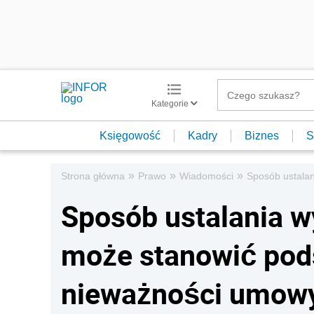
Kategorie
Księgowość
Kadry
Biznes
S
»
»
»
Strona główna
Prawo
Wiadomości
Sposób ustala
Sposób ustalania 
może stanowić pod
nieważności umowy