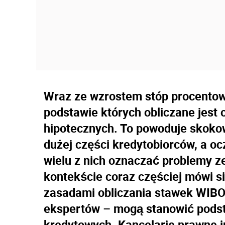
Wraz ze wzrostem stóp procentow
podstawie których obliczane jest
hipotecznych. To powoduje skokow
dużej części kredytobiorców, a o
wielu z nich oznaczać problemy z
kontekście coraz częściej mówi s
zasadami obliczania stawek WIBOR
ekspertów – mogą stanowić pod
kredytowych. Kancelarie prawne ju