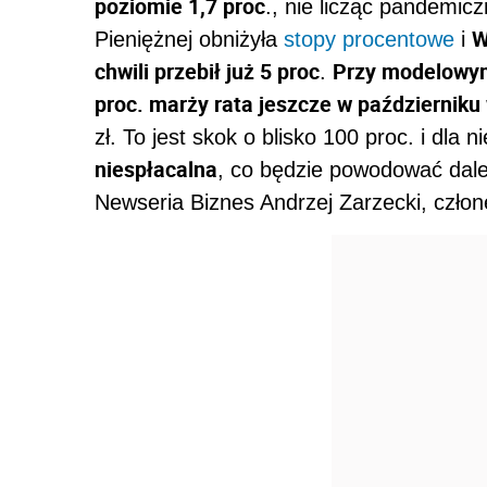
poziomie 1,7 proc
., nie licząc pandemic
W
Pieniężnej obniżyła
stopy procentowe
i
chwili przebił już 5 proc
Przy modelowym 
.
proc. marży rata jeszcze w październiku wy
zł. To jest skok o blisko 100 proc. i dla n
niespłacalna
, co będzie powodować dale
Newseria Biznes Andrzej Zarzecki, człon