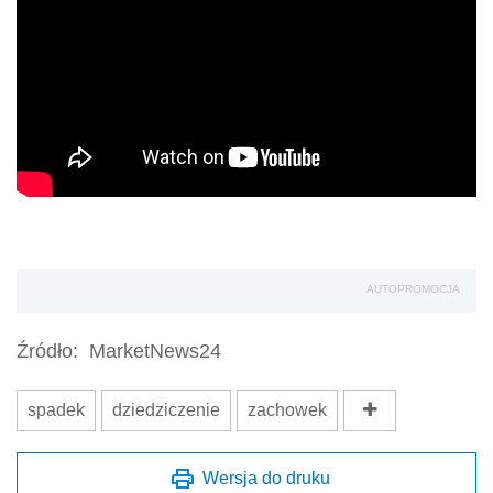
AUTOPROMOCJA
Źródło:
MarketNews24
spadek
dziedziczenie
zachowek
Wersja do druku