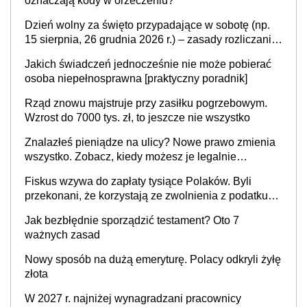
oznaczają kody w orzeczeniu?
Dzień wolny za święto przypadające w sobotę (np.
15 sierpnia, 26 grudnia 2026 r.) – zasady rozliczania
czasu pracy, obowiązki pracodawcy (sektor prywatny
Jakich świadczeń jednocześnie nie może pobierać
i administracja publiczna), najczęstsze pytania
osoba niepełnosprawna [praktyczny poradnik]
Rząd znowu majstruje przy zasiłku pogrzebowym.
Wzrost do 7000 tys. zł, to jeszcze nie wszystko
Znalazłeś pieniądze na ulicy? Nowe prawo zmienia
wszystko. Zobacz, kiedy możesz je legalnie
zatrzymać
Fiskus wzywa do zapłaty tysiące Polaków. Byli
przekonani, że korzystają ze zwolnienia z podatku
od sprzedaży nieruchomości
Jak bezbłędnie sporządzić testament? Oto 7
ważnych zasad
Nowy sposób na dużą emeryturę. Polacy odkryli żyłę
złota
W 2027 r. najniżej wynagradzani pracownicy