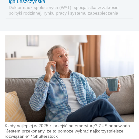
Iga Leszczyńska
Doktor nauk społecznych (WAT), specjalistka w zakresie
polityki rodzinnej, rynku pracy i systemu zabezpieczenia
społecznego.
Kiedy najlepiej w 2025 r. przejść na emeryturę? ZUS odpowiada:
"Jestem przekonany, że to pomoże wybrać najkorzystniejsze
rozwiązanie"
/
Shutterstock