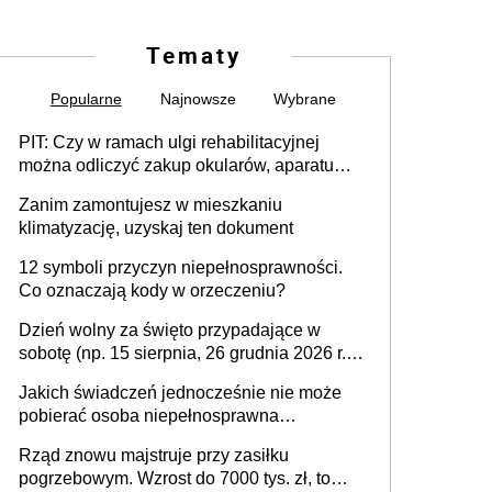
Tematy
Popularne
Najnowsze
Wybrane
PIT: Czy w ramach ulgi rehabilitacyjnej
można odliczyć zakup okularów, aparatu
słuchowego i skutera inwalidzkiego?
Zanim zamontujesz w mieszkaniu
klimatyzację, uzyskaj ten dokument
12 symboli przyczyn niepełnosprawności.
Co oznaczają kody w orzeczeniu?
Dzień wolny za święto przypadające w
sobotę (np. 15 sierpnia, 26 grudnia 2026 r.) –
zasady rozliczania czasu pracy, obowiązki
Jakich świadczeń jednocześnie nie może
pracodawcy (sektor prywatny i administracja
pobierać osoba niepełnosprawna
publiczna), najczęstsze pytania
[praktyczny poradnik]
Rząd znowu majstruje przy zasiłku
pogrzebowym. Wzrost do 7000 tys. zł, to