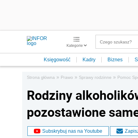
Kategorie
Księgowość
Kadry
Biznes
S
»
»
»
Strona główna
Prawo
Sprawy rodzinne
Pomoc Sp
Rodziny alkoholikó
pozostawione same
Subskrybuj nas na Youtube
Zapisz