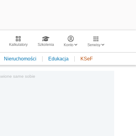
Kalkulatory
Szkolenia
Konto
Serwisy
Nieruchomości
Edukacja
KSeF
awione same sobie