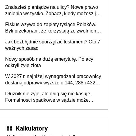
jeszcze nie wszystko
Znalazłeś pieniądze na ulicy? Nowe prawo
zmienia wszystko. Zobacz, kiedy możesz je
legalnie zatrzymać
Fiskus wzywa do zapłaty tysiące Polaków.
Byli przekonani, że korzystają ze zwolnienia
z podatku od sprzedaży nieruchomości
Jak bezbłędnie sporządzić testament? Oto 7
ważnych zasad
Nowy sposób na dużą emeryturę. Polacy
odkryli żyłę złota
W 2027 r. najniżej wynagradzani pracownicy
dostaną odprawy wyższe o 144, 288 i 432
złote
Dłużnik nie żyje, ale dług się nie kasuje.
Formalności spadkowe w sądzie może
załatwić wierzyciel bez zgody rodziny
zmarłego
Kalkulatory