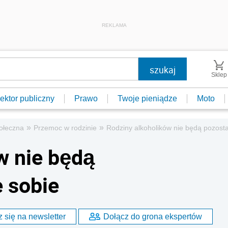
REKLAMA
Sklep
ektor publiczny
Prawo
Twoje pieniądze
Moto
»
»
ołeczna
Przemoc w rodzinie
Rodziny alkoholików nie będą pozost
w nie będą
 sobie
 się na newsletter
Dołącz do grona ekspertów