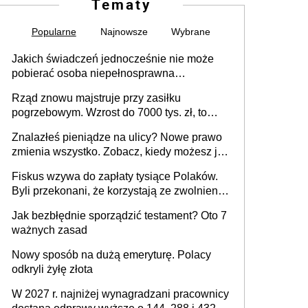
Tematy
Popularne
Najnowsze
Wybrane
Jakich świadczeń jednocześnie nie może
pobierać osoba niepełnosprawna
[praktyczny poradnik]
Rząd znowu majstruje przy zasiłku
pogrzebowym. Wzrost do 7000 tys. zł, to
jeszcze nie wszystko
Znalazłeś pieniądze na ulicy? Nowe prawo
zmienia wszystko. Zobacz, kiedy możesz je
legalnie zatrzymać
Fiskus wzywa do zapłaty tysiące Polaków.
Byli przekonani, że korzystają ze zwolnienia
z podatku od sprzedaży nieruchomości
Jak bezbłędnie sporządzić testament? Oto 7
ważnych zasad
Nowy sposób na dużą emeryturę. Polacy
odkryli żyłę złota
W 2027 r. najniżej wynagradzani pracownicy