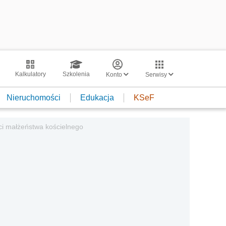
Kalkulatory
Szkolenia
Konto
Serwisy
Nieruchomości
Edukacja
KSeF
ci małżeństwa kościelnego