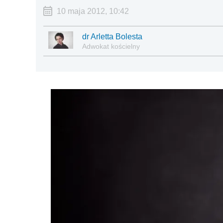
10 maja 2012, 10:42
dr Arletta Bolesta
Adwokat kościelny