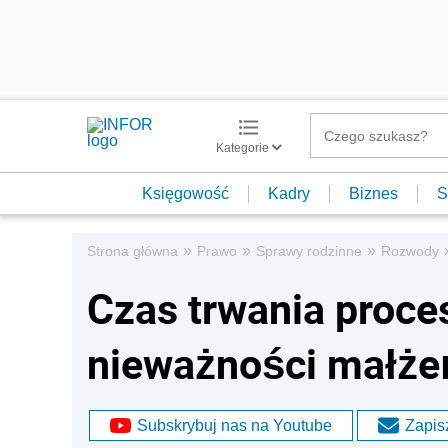
Kategorie
Księgowość
Kadry
Biznes
S
»
»
»
Strona główna
Prawo
Sprawy rodzinne
Rozwody
Czas trwania proce
nieważności małże
Subskrybuj nas na Youtube
Zapisz