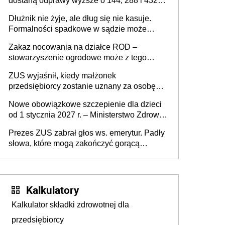
dostaną odprawy wyższe o 144, 288 i 432
złote
Dłużnik nie żyje, ale dług się nie kasuje.
Formalności spadkowe w sądzie może
załatwić wierzyciel bez zgody rodziny
Zakaz nocowania na działce ROD –
zmarłego
stowarzyszenie ogrodowe może z tego
powodu pozbawić działkowca prawa do
ZUS wyjaśnił, kiedy małżonek
działki (wypowiedzieć dzierżawę)?
przedsiębiorcy zostanie uznany za osobę
współpracującą
Nowe obowiązkowe szczepienie dla dzieci
od 1 stycznia 2027 r. – Ministerstwo Zdrowia
zmienia Program Szczepień Ochronnych na
Prezes ZUS zabrał głos ws. emerytur. Padły
2027 r.
słowa, które mogą zakończyć gorącą
dyskusję
Kalkulatory
Kalkulator składki zdrowotnej dla
przedsiębiorcy