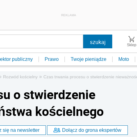
REKLAMA
Sklep
ektor publiczny
Prawo
Twoje pieniądze
Moto
»
»
Rozwód kościelny
Czas trwania procesu o stwierdzenie nieważnoś
su o stwierdzenie
ństwa kościelnego
 się na newsletter
Dołącz do grona ekspertów