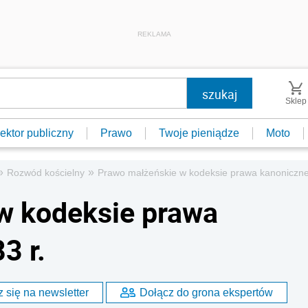
REKLAMA
Sklep
ektor publiczny
Prawo
Twoje pieniądze
Moto
»
»
Rozwód kościelny
Prawo małżeńskie w kodeksie prawa kanoniczne
w kodeksie prawa
3 r.
 się na newsletter
Dołącz do grona ekspertów