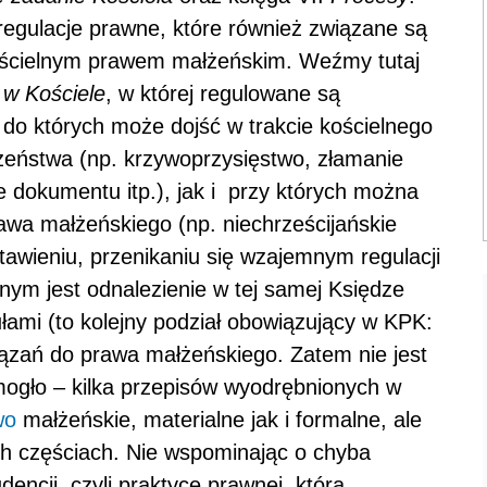
egulacje prawne, które również związane są
ościelnym prawem małżeńskim. Weźmy tutaj
 w Kościele
, w której regulowane są
do których może dojść w trakcie kościelnego
żeństwa (np. krzywoprzysięstwo, złamanie
e dokumentu itp.), jak i przy których można
awa małżeńskiego (np. niechrześcijańskie
awieniu, przenikaniu się wzajemnym regulacji
nym jest odnalezienie w tej samej Księdze
ułami (to kolejny podział obowiązujący w KPK:
awiązań do prawa małżeńskiego. Zatem nie jest
 mogło – kilka przepisów wyodrębnionych w
wo
małżeńskie, materialne jak i formalne, ale
ych częściach. Nie wspominając o chyba
dencji, czyli praktyce prawnej, która