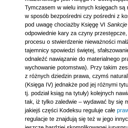
Tymczasem w wielu innych księgach są r
w sposób bezpośredni czy pośredni z k
pod uwagę chociażby Księgę VI
Sankcje
odpowiednie kary za czyny przestępcze, 
procesu o stwierdzenie nieważności mał
tajemnicy spowiedzi świętej, sfałszowani
odnaleźć nawiązanie do materialnego pr
wychowanie potomstwa). Przy takim zest
z różnych dziedzin prawa, czymś natural
(Księga IV) jednakże pod jej różnymi tyt
tj. podział ksiąg na tytuły) kolejnych n
tak, iż tylko zaledwie – wydawać by się
jakiejś części Kodeksu reguluje całe
pra
regulacje te znajdują się też w jego inn
jeszcze bardziej skomplikowanej juryspru