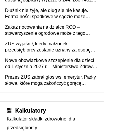
złote
Dłużnik nie żyje, ale dług się nie kasuje.
Formalności spadkowe w sądzie może
załatwić wierzyciel bez zgody rodziny
Zakaz nocowania na działce ROD –
zmarłego
stowarzyszenie ogrodowe może z tego
powodu pozbawić działkowca prawa do
ZUS wyjaśnił, kiedy małżonek
działki (wypowiedzieć dzierżawę)?
przedsiębiorcy zostanie uznany za osobę
współpracującą
Nowe obowiązkowe szczepienie dla dzieci
od 1 stycznia 2027 r. – Ministerstwo Zdrowia
zmienia Program Szczepień Ochronnych na
Prezes ZUS zabrał głos ws. emerytur. Padły
2027 r.
słowa, które mogą zakończyć gorącą
dyskusję
Kalkulatory
Kalkulator składki zdrowotnej dla
przedsiębiorcy