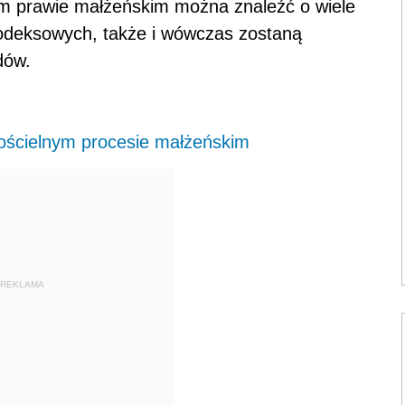
ym prawie małżeńskim można znaleźć o wiele
kodeksowych, także i wówczas zostaną
dów.
ościelnym procesie małżeńskim
REKLAMA