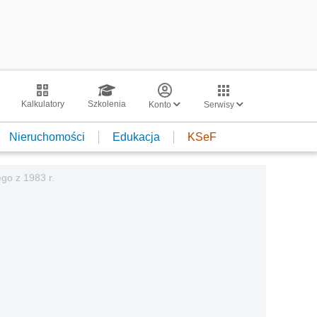
Kalkulatory
Szkolenia
Konto
Serwisy
Nieruchomości
Edukacja
KSeF
go z 1983 r.