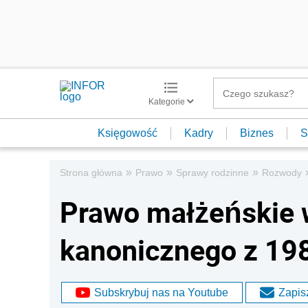
Kategorie
Księgowość
Kadry
Biznes
S
»
»
»
Strona główna
Prawo
Sprawy rodzinne
Rozwody
Prawo małżeńskie 
kanonicznego z 198
Subskrybuj nas na Youtube
Zapisz