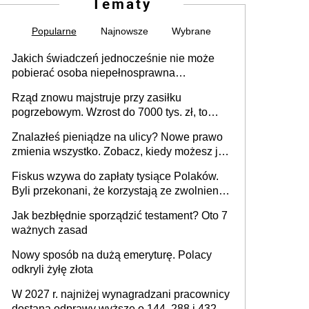
Tematy
Popularne
Najnowsze
Wybrane
Jakich świadczeń jednocześnie nie może
pobierać osoba niepełnosprawna
[praktyczny poradnik]
Rząd znowu majstruje przy zasiłku
pogrzebowym. Wzrost do 7000 tys. zł, to
jeszcze nie wszystko
Znalazłeś pieniądze na ulicy? Nowe prawo
zmienia wszystko. Zobacz, kiedy możesz je
legalnie zatrzymać
Fiskus wzywa do zapłaty tysiące Polaków.
Byli przekonani, że korzystają ze zwolnienia
z podatku od sprzedaży nieruchomości
Jak bezbłędnie sporządzić testament? Oto 7
ważnych zasad
Nowy sposób na dużą emeryturę. Polacy
odkryli żyłę złota
W 2027 r. najniżej wynagradzani pracownicy
dostaną odprawy wyższe o 144, 288 i 432