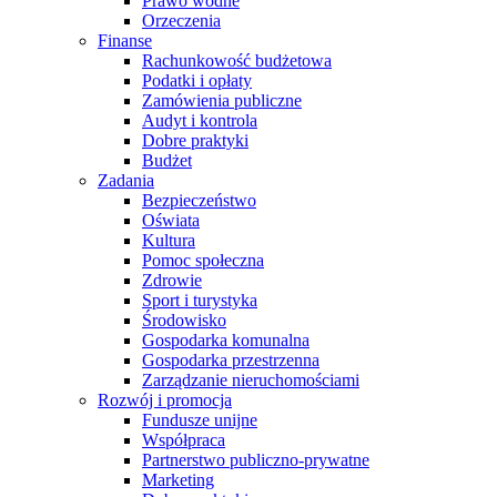
Prawo wodne
Orzeczenia
Finanse
Rachunkowość budżetowa
Podatki i opłaty
Zamówienia publiczne
Audyt i kontrola
Dobre praktyki
Budżet
Zadania
Bezpieczeństwo
Oświata
Kultura
Pomoc społeczna
Zdrowie
Sport i turystyka
Środowisko
Gospodarka komunalna
Gospodarka przestrzenna
Zarządzanie nieruchomościami
Rozwój i promocja
Fundusze unijne
Współpraca
Partnerstwo publiczno-prywatne
Marketing