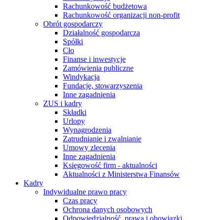
Rachunkowość budżetowa
Rachunkowość organizacji non-profit
Obrót gospodarczy
Działalność gospodarcza
Spółki
Cło
Finanse i inwestycje
Zamówienia publiczne
Windykacja
Fundacje, stowarzyszenia
Inne zagadnienia
ZUS i kadry
Składki
Urlopy
Wynagrodzenia
Zatrudnianie i zwalnianie
Umowy zlecenia
Inne zagadnienia
Księgowość firm - aktualności
Aktualności z Ministerstwa Finansów
Kadry
Indywidualne prawo pracy
Czas pracy
Ochrona danych osobowych
Odpowiedzialność, prawa i obowiązki