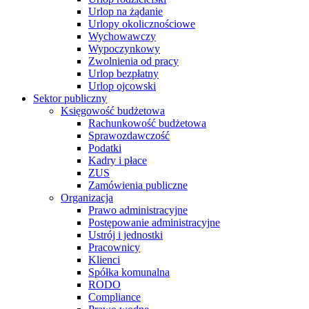
Urlop na żądanie
Urlopy okolicznościowe
Wychowawczy
Wypoczynkowy
Zwolnienia od pracy
Urlop bezpłatny
Urlop ojcowski
Sektor publiczny
Księgowość budżetowa
Rachunkowość budżetowa
Sprawozdawczość
Podatki
Kadry i płace
ZUS
Zamówienia publiczne
Organizacja
Prawo administracyjne
Postępowanie administracyjne
Ustrój i jednostki
Pracownicy
Klienci
Spółka komunalna
RODO
Compliance