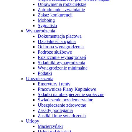
Uprawnienia rodzicielskie
Zatrudnianie i zwalnianie
Zakaz konkurencji
Mobbing
Sygnalista
Wynagrodzenia
Dokumentacja płacowa
Działalność socjalna
Ochrona wynagrodzenia
Podróże służbowe
Rozliczanie wynagrodzeń
Składniki wynagrodzenia
Wynagrodzenie minimalne
Podatki
Ubezpieczenia
Emerytury i renty
Pracownicze Plany Kapitałowe
Składki na ubezpieczenie społeczne
Świadczenie przedemerytalne
Ubezpieczenie zdrowotne
Zasady podlegania
Zasiłki i inne świadczenia
Urlopy
Macierzyński
Urlop rodzicielski