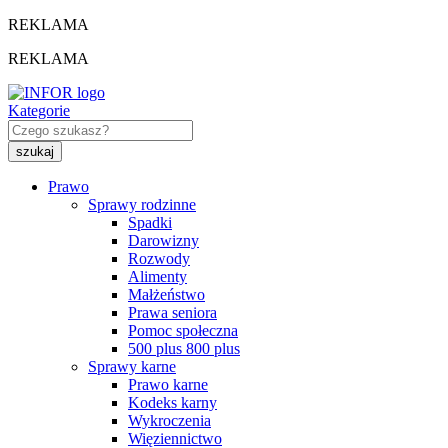
REKLAMA
REKLAMA
Kategorie
Prawo
Sprawy rodzinne
Spadki
Darowizny
Rozwody
Alimenty
Małżeństwo
Prawa seniora
Pomoc społeczna
500 plus 800 plus
Sprawy karne
Prawo karne
Kodeks karny
Wykroczenia
Więziennictwo