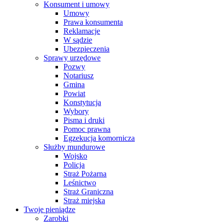
Konsument i umowy
Umowy
Prawa konsumenta
Reklamacje
W sądzie
Ubezpieczenia
Sprawy urzędowe
Pozwy
Notariusz
Gmina
Powiat
Konstytucja
Wybory
Pisma i druki
Pomoc prawna
Egzekucja komornicza
Służby mundurowe
Wojsko
Policja
Straż Pożarna
Leśnictwo
Straż Graniczna
Straż miejska
Twoje pieniądze
Zarobki