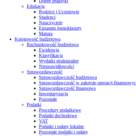
Dobre praktyki
Edukacja
Rodzice i Uczniowie
Studenci
Nauczyciele
Egzamin ósmoklasisty
Matura
Księgowość budżetowa
Rachunkowość budżetowa
Ewidencja
Klasyfikacja
Wydatki strukturalne
Nieprawidłowości
Sprawozdawczość
Sprawozdawczość budżetowa
Sprawozdawczość w zakresie operacji finansowy
Sprawozdawczość finansowa
Inwentaryzacja
Pozostałe
Podatki
Procedury podatkowe
Podatki dochodowe
VAT
Podatki i opłaty lokalne
Pozostałe podatki i opłaty