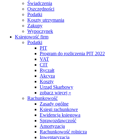
Świadczenia
Oszczędności
Podatki
Koszty utrzymania
Zakupy
Wypoczynek
Księgowość firm
Podatki
PIT
Program do rozliczenia PIT 2022
VAT
CIT
Ryczałt
Akcyza
Koszty
Urząd Skarbowy
zobacz więcej »
Rachunkowość
Zasady ogólne
Księgi rachunkowe
Ewidencja księgowa
Sprawozdawczość
Amortyzacja
Rachunkowość rolnicza
Inwentaryzacja