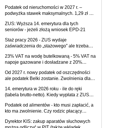
Podatek od nieruchomości w 2027 r. –
podwyżka stawek maksymalnych. 1,29 zł za
1 m2 mieszkania, 36,49 zł za 1 m2
ZUS: Wyższa 14. emerytura dla tych
budynków i lokali związanych z
seniorów - jeżeli złożą wniosek EPD-21
prowadzeniem działalności gospodarczej
Staż pracy 2026 - ZUS wydaje
zaświadczenia do „stażowego” ale trzeba
złożyć wniosek USP albo US-7 (za okresy
23% VAT na wodę butelkowaną - 5% VAT na
sprzed 1999 roku). Jak odebrać
napoje gazowane i dosładzane z 20%
zaświadczenie z ZUS?
dodatkiem soku. Dlaczego polski system
Od 2027 r. nowy podatek od oszczędności
podatkowy dyskryminuje wodę a nie
ale podatek Belki zostanie. Zwolnienia dla
niezdrowe napoje?
właścicieli kont OKI do 25 tys. zł lub do 100
14. emerytura w 2026 roku - ile do ręki
tys. zł - w zależności od rodzaju aktywów
(tabela brutto-netto). Kiedy wypłata z ZUS?
(lokaty, obligacje, czy akcje, fundusze
Co z "czternastką" przy rencie wdowiej i
inwestycyjne)
Podatek od alimentów - kto musi zapłacić, a
rencie rodzinnej?
kto ma zwolnienie. Czy rodzic płacący
alimenty może odliczyć ulgę na dziecko?
Dyrektor KIS: zakup aparatów słuchowych
można odliczyć w PIT (także wkładek