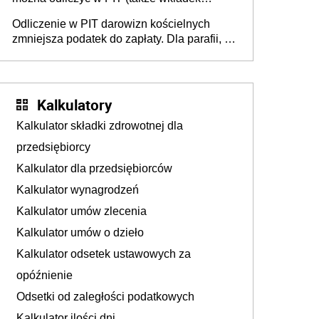
usznych i baterii). Podstawowy warunek -
Odliczenie w PIT darowizn kościelnych
orzeczona niepełnosprawność
zmniejsza podatek do zapłaty. Dla parafii, na
budowę kościoła, cele charytatywne, dla
mediów promujących kult religijny
Kalkulatory
Kalkulator składki zdrowotnej dla
przedsiębiorcy
Kalkulator dla przedsiębiorców
Kalkulator wynagrodzeń
Kalkulator umów zlecenia
Kalkulator umów o dzieło
Kalkulator odsetek ustawowych za
opóźnienie
Odsetki od zaległości podatkowych
Kalkulator ilości dni