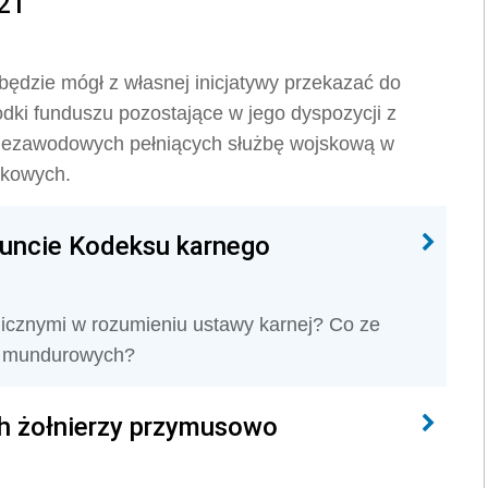
21
ędzie mógł z własnej inicjatywy przekazać do
dki funduszu pozostające w jego dyspozycji z
niezawodowych pełniących służbę wojskową w
skowych.
runcie Kodeksu karnego
licznymi w rozumieniu ustawy karnej? Co ze
żb mundurowych?
ch żołnierzy przymusowo