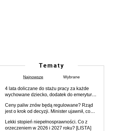
Tematy
Najnowsze
Wybrane
4 lata doliczane do stażu pracy za każde
wychowane dziecko, dodatek do emerytury
za wychowanie dzieci i świadczenie także
Ceny paliw znów będą regulowane? Rząd
dla rodziców trójki dzieci. Znamy stanowisko
jest o krok od decyzji. Minister ujawnił, co
sejmowej komisji
może wydarzyć się już w przyszłym tygodniu
Lekki stopień niepełnosprawności. Co z
orzeczeniem w 2026 i 2027 roku? [LISTA]