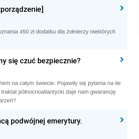
zporządzenie]
nania 450 zł dodatku dla żołnierzy niektórych
my się czuć bezpiecznie?
em na całym świecie. Pojawiły się pytania na ile
traktat północnoatlantycki daje nam gwarancję
arzeń?
chcą podwójnej emerytury.