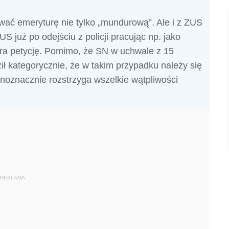
ywać emeryturę nie tylko „mundurową”. Ale i z ZUS
US już po odejściu z policji pracując np. jako
era petycję. Pomimo, że SN w uchwale z 15
ził kategorycznie, że w takim przypadku należy się
dnoznacznie rozstrzyga wszelkie wątpliwości
REKLAMA