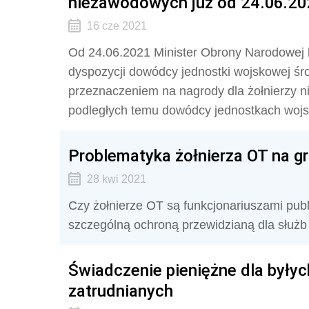
niezawodowych już od 24.06.20
16 cze 2021
Od 24.06.2021 Minister Obrony Narodowej b
dyspozycji dowódcy jednostki wojskowej śro
przeznaczeniem na nagrody dla żołnierzy 
podległych temu dowódcy jednostkach woj
Problematyka żołnierza OT na g
28 kwi 2021
Czy żołnierze OT są funkcjonariuszami pub
szczególną ochroną przewidzianą dla słu
Świadczenie pieniężne dla były
zatrudnianych