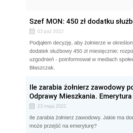
Szef MON: 450 zł dodatku służb
03 paź 2022
Podjąłem decyzję, aby żołnierze w określo
dodatek służbowy 450 zł miesięcznie; rozpo
uzgodnień - poinformował w mediach społe
Błaszczak.
Ile zarabia żołnierz zawodowy p
Odprawy Mieszkania. Emerytur
23 maja 2022
Ile zarabia żołnierz zawodowy. Jakie ma doda
może przejść na emeryturę?