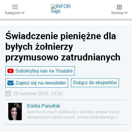
Kategorie
Serwisy
Świadczenie pieniężne dla
byłych żołnierzy
przymusowo zatrudnianych
Subskrybuj nas na Youtube
Dołącz do ekspertów
Zapisz się na newsletter
29 sierpnia 2019, 14:50
Emilia Panufnik
autorka licznych publikacji z zakresu prawa pracy,
ubezpieczeń społecznych, prawa budowlanego i
nieruchomości