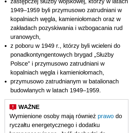
zastępczej służby wojskowej, którzy w latach
1949–1959
byli
przymusowo
zatrudniani w
kopalniach węgla, kamieniołomach oraz w
zakładach pozyskiwania i wzbogacania rud
uranowych,
z poboru w 1949 r., którzy
byli
wcieleni do
ponadkontyngentowych brygad „Służby
Polsce” i
przymusowo
zatrudniani w
kopalniach węgla i kamieniołomach,
przymusowo
zatrudnianym w batalionach
budowlanych w latach 1949–1959.
Wymienione osoby mają również
prawo
do
ryczałtu energetycznego i dodatku