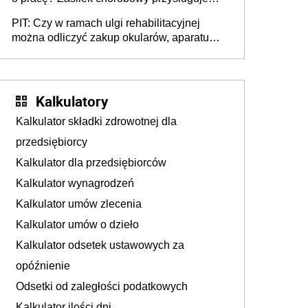
tylko w przypadku zachorowania w ciągu 14
PIT: Czy w ramach ulgi rehabilitacyjnej
dni od ustania stosunku pracy
można odliczyć zakup okularów, aparatu
słuchowego i skutera inwalidzkiego?
Kalkulatory
Kalkulator składki zdrowotnej dla
przedsiębiorcy
Kalkulator dla przedsiębiorców
Kalkulator wynagrodzeń
Kalkulator umów zlecenia
Kalkulator umów o dzieło
Kalkulator odsetek ustawowych za
opóźnienie
Odsetki od zaległości podatkowych
Kalkulator ilości dni