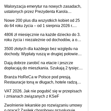
Waloryzacja emerytur na nowych zasadach,
ustalonych przez Prezydenta Karola
Nawrockiego – już nie tylko procentowa, ale
Nowe 200 plus dla wszystkich kobiet od 25
również kwotowa podwyżka świadczeń?
do 64 roku życia – od 1 sierpnia 2026 r.
świadczenie przysługuje w ramach nowego
4806 zł miesięcznie na każde dziecko do 3.
programu rządowego
roku życia i niezależnie od dochodów, a od
4. roku życia 800 plus – nowe świadczenie
3500 złotych dla każdego bez względu na
ma odwrócić trend spadku liczby urodzeń w
dochody. Wypłaty ruszą w drugiej połowie
Polsce
sierpnia. Trzeba jednak złożyć wniosek
Dają dobrze zarobić na etacie i jeszcze
dopłacają do mieszkania. Szukają 2 tysięcy
pracowników
Branża HoReCa w Polsce pod presją.
Restauracje toną w długach, hotele radzą
sobie lepiej [GOŚĆ INFOR.PL]
VAT 2026. Jak nie pogubić się w przepisach
i zmianach związanych z KSeF
Zwolnienie lekarskie po rozwiązaniu umowy
o pracę? Zasiłek chorobowy przysługuje