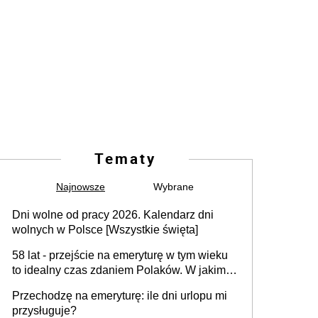
Tematy
Najnowsze
Wybrane
Dni wolne od pracy 2026. Kalendarz dni
wolnych w Polsce [Wszystkie święta]
58 lat - przejście na emeryturę w tym wieku
to idealny czas zdaniem Polaków. W jakim
wieku faktycznie wnioskujemy o emeryturę i
Przechodzę na emeryturę: ile dni urlopu mi
dlaczego?
przysługuje?