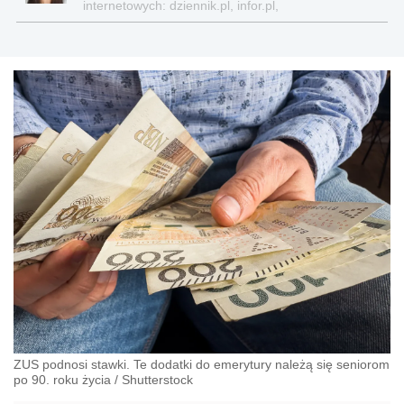
internetowych: dziennik.pl, infor.pl,
gazetaprawna.pl, forsal.pl
ZUS podnosi stawki. Te dodatki do emerytury należą się seniorom
po 90. roku życia
/
Shutterstock