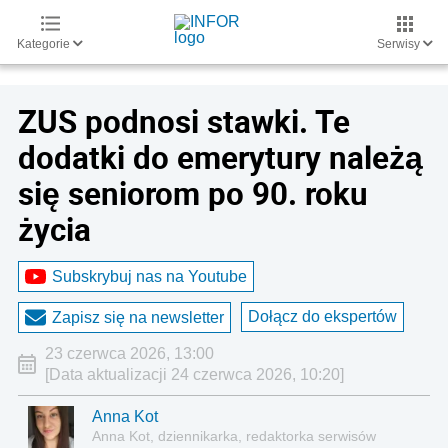
Kategorie
Serwisy
ZUS podnosi stawki. Te
dodatki do emerytury należą
się seniorom po 90. roku
życia
Subskrybuj nas na Youtube
Dołącz do ekspertów
Zapisz się na newsletter
23 czerwca 2026, 13:00
[Data aktualizacji 24 czerwca 2026, 10:20]
Anna Kot
Anna Kot, dziennikarka, redaktorka serwisów