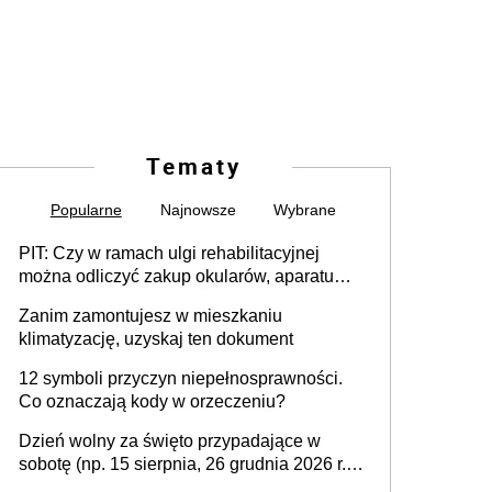
Tematy
Popularne
Najnowsze
Wybrane
PIT: Czy w ramach ulgi rehabilitacyjnej
można odliczyć zakup okularów, aparatu
słuchowego i skutera inwalidzkiego?
Zanim zamontujesz w mieszkaniu
klimatyzację, uzyskaj ten dokument
12 symboli przyczyn niepełnosprawności.
Co oznaczają kody w orzeczeniu?
Dzień wolny za święto przypadające w
sobotę (np. 15 sierpnia, 26 grudnia 2026 r.) –
zasady rozliczania czasu pracy, obowiązki