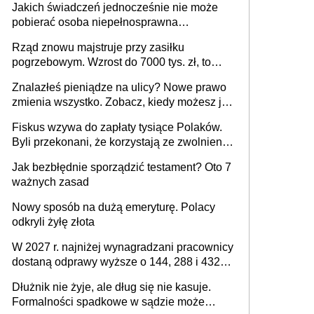
Jakich świadczeń jednocześnie nie może
pracodawcy (sektor prywatny i administracja
pobierać osoba niepełnosprawna
publiczna), najczęstsze pytania
[praktyczny poradnik]
Rząd znowu majstruje przy zasiłku
pogrzebowym. Wzrost do 7000 tys. zł, to
jeszcze nie wszystko
Znalazłeś pieniądze na ulicy? Nowe prawo
zmienia wszystko. Zobacz, kiedy możesz je
legalnie zatrzymać
Fiskus wzywa do zapłaty tysiące Polaków.
Byli przekonani, że korzystają ze zwolnienia
z podatku od sprzedaży nieruchomości
Jak bezbłędnie sporządzić testament? Oto 7
ważnych zasad
Nowy sposób na dużą emeryturę. Polacy
odkryli żyłę złota
W 2027 r. najniżej wynagradzani pracownicy
dostaną odprawy wyższe o 144, 288 i 432
złote
Dłużnik nie żyje, ale dług się nie kasuje.
Formalności spadkowe w sądzie może