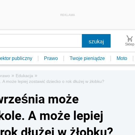
REKLAMA
Sklep
ektor publiczny
Prawo
Twoje pieniądze
Moto
»
»
prawo
Edukacja
 A może lepiej zostawić dziecko o rok dłużej w żłobku?
 września może
ole. A może lepiej
rok dłużej w żłobku?