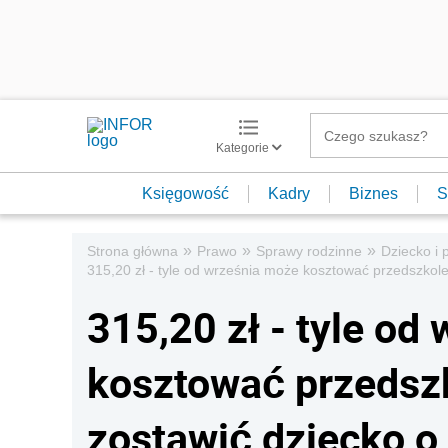
Kategorie
Księgowość
Kadry
Biznes
S
»
»
»
Strona główna
Prawo
Sprawy rodzinne
Dziecko i 
315,20 zł - tyle od września może kosztować przedszkole.
315,20 zł - tyle od
kosztować przedszk
zostawić dziecko o 