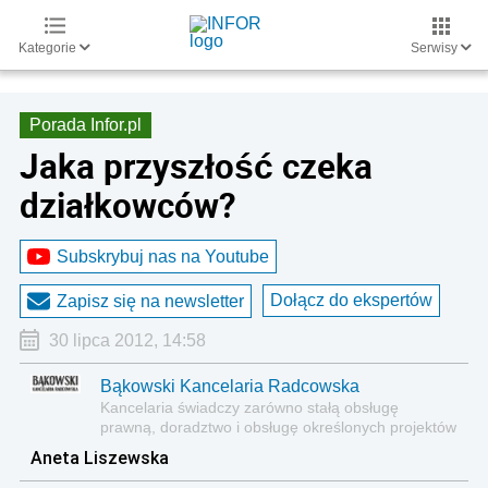
Kategorie
Serwisy
Porada Infor.pl
Jaka przyszłość czeka
działkowców?
Subskrybuj nas na Youtube
Dołącz do ekspertów
Zapisz się na newsletter
30 lipca 2012, 14:58
Bąkowski Kancelaria Radcowska
Kancelaria świadczy zarówno stałą obsługę
prawną, doradztwo i obsługę określonych projektów
czy transakcji o charakterze jednorazowym.
Aneta Liszewska