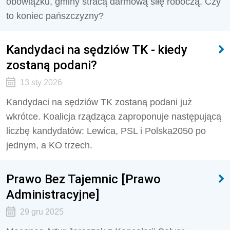
obowiązku, gminy stracą darmową siłę roboczą. Czy
to koniec pańszczyzny?
Kandydaci na sędziów TK - kiedy
zostaną podani?
13 sty 2026
Kandydaci na sędziów TK zostaną podani już
wkrótce. Koalicja rządząca zaproponuje następującą
liczbę kandydatów: Lewica, PSL i Polska2050 po
jednym, a KO trzech.
Prawo Bez Tajemnic [Prawo
Administracyjne]
29 gru 2025