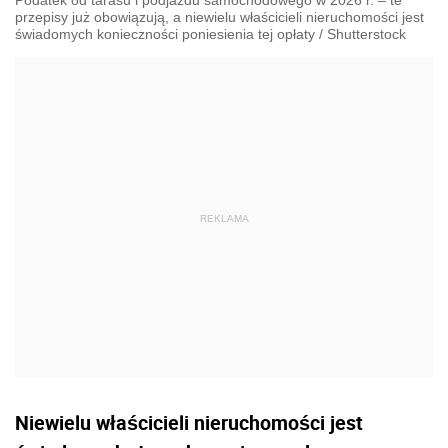
Podatek od tarasu i podjazdu samochodowego w 2026 r. – te
przepisy już obowiązują, a niewielu właścicieli nieruchomości jest
świadomych konieczności poniesienia tej opłaty
/
Shutterstock
Niewielu właścicieli nieruchomości jest