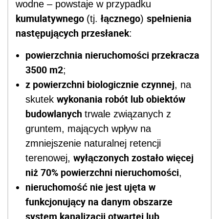
wodne – powstaje w przypadku
kumulatywnego
łącznego
spełnienia
(tj.
)
następujących przesłanek
:
powierzchnia nieruchomości przekracza
3500 m
2
;
z powierzchni biologicznie czynnej
, na
wykonania robót lub obiektów
skutek
budowlanych
trwale związanych z
gruntem, mających wpływ na
zmniejszenie naturalnej retencji
wyłączonych zostało więcej
terenowej,
niż 70% powierzchni nieruchomości
,
nieruchomość nie jest ujęta w
funkcjonujący na danym obszarze
system kanalizacji otwartej lub