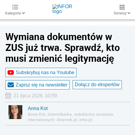
Kategorie
Serwisy
Wymiana dokumentów w
ZUS już trwa. Sprawdź, kto
musi zmienić legitymację
Subskrybuj nas na Youtube
Dołącz do ekspertów
Zapisz się na newsletter
21 lipca 2026, 10:59
Anna Kot
Anna Kot, dziennikarka, redaktorka serwisów
internetowych: dziennik.pl, infor.pl,
gazetaprawna.pl, forsal.pl