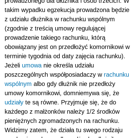
prowadzonego dla dłużnika i osób trzecich. W
takim wypadku egzekucja prowadzona będzie
z udziału dłużnika w rachunku wspólnym
(zgodnie z treścią umowy regulującej
prowadzenie takiego rachunku, którą
obowiązany jest on przedłożyć komornikowi w
terminie tygodnia od daty zajęcia rachunku).
Jeżeli
umowa
nie określa udziału
poszczególnych współposiadaczy w
rachunku
wspólnym
albo gdy dłużnik nie przedłoży
umowy komornikowi, domniemywa się, że
udziały
te są równe. Przyjmuje się, że do
każdego z małżonków należy 1/2 środków
pieniężnych zgromadzonych na rachunku.
Widzimy zatem, że działa tu swego rodzaju