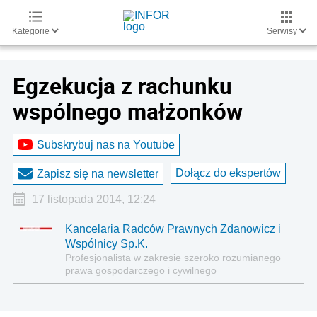
Kategorie
Serwisy
Egzekucja z rachunku
wspólnego małżonków
Subskrybuj nas na Youtube
Dołącz do ekspertów
Zapisz się na newsletter
17 listopada 2014, 12:24
Kancelaria Radców Prawnych Zdanowicz i
Wspólnicy Sp.K.
Profesjonalista w zakresie szeroko rozumianego
prawa gospodarczego i cywilnego