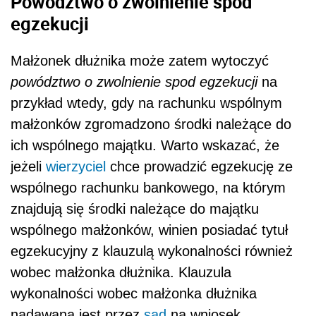
Powództwo o zwolnienie spod
egzekucji
Małżonek dłużnika może zatem wytoczyć
powództwo o zwolnienie spod egzekucji
na
przykład wtedy, gdy na rachunku wspólnym
małżonków zgromadzono środki należące do
ich wspólnego majątku. Warto wskazać, że
jeżeli
wierzyciel
chce prowadzić egzekucję ze
wspólnego rachunku bankowego, na którym
znajdują się środki należące do majątku
wspólnego małżonków, winien posiadać tytuł
egzekucyjny z klauzulą wykonalności również
wobec małżonka dłużnika. Klauzula
wykonalności wobec małżonka dłużnika
nadawana jest przez
sąd
na wniosek