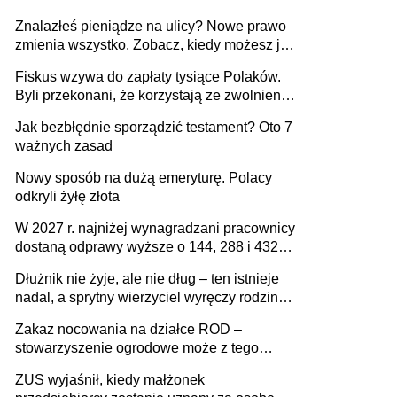
Znalazłeś pieniądze na ulicy? Nowe prawo
zmienia wszystko. Zobacz, kiedy możesz je
legalnie zatrzymać
Fiskus wzywa do zapłaty tysiące Polaków.
Byli przekonani, że korzystają ze zwolnienia
z podatku od sprzedaży nieruchomości
Jak bezbłędnie sporządzić testament? Oto 7
ważnych zasad
Nowy sposób na dużą emeryturę. Polacy
odkryli żyłę złota
W 2027 r. najniżej wynagradzani pracownicy
dostaną odprawy wyższe o 144, 288 i 432
złote
Dłużnik nie żyje, ale nie dług – ten istnieje
nadal, a sprytny wierzyciel wyręczy rodzinę
w sprawie spadkowej
Zakaz nocowania na działce ROD –
stowarzyszenie ogrodowe może z tego
powodu pozbawić działkowca prawa do
ZUS wyjaśnił, kiedy małżonek
działki (wypowiedzieć dzierżawę)?