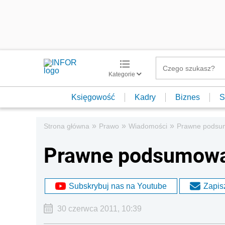
Kategorie
Księgowość
Kadry
Biznes
S
»
»
»
Strona główna
Prawo
Wiadomości
Prawne podsum
Prawne podsumowan
Subskrybuj nas na Youtube
Zapisz
30 czerwca 2011, 10:39