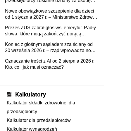
przedsiębiorcy zostanie uznany za osobę
współpracującą
Nowe obowiązkowe szczepienie dla dzieci
od 1 stycznia 2027 r. – Ministerstwo Zdrowia
zmienia Program Szczepień Ochronnych na
Prezes ZUS zabrał głos ws. emerytur. Padły
2027 r.
słowa, które mogą zakończyć gorącą
dyskusję
Koniec z głośnym sąsiadem zza ściany od
20 września 2026 r. – rząd wprowadza nowe
przepisy, które poprawią komfort życia
Oznaczanie treści z AI od 2 sierpnia 2026 r.
mieszkańców
Kto, co i jak musi oznaczać?
Kalkulatory
Kalkulator składki zdrowotnej dla
przedsiębiorcy
Kalkulator dla przedsiębiorców
Kalkulator wynagrodzeń