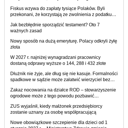
zatrzymać
Fiskus wzywa do zapłaty tysiące Polaków. Byli
przekonani, że korzystają ze zwolnienia z podatku
od sprzedaży nieruchomości
Jak bezbłędnie sporządzić testament? Oto 7
ważnych zasad
Nowy sposób na dużą emeryturę. Polacy odkryli żyłę
złota
W 2027 r. najniżej wynagradzani pracownicy
dostaną odprawy wyższe o 144, 288 i 432 złote
Dłużnik nie żyje, ale dług się nie kasuje. Formalności
spadkowe w sądzie może załatwić wierzyciel bez
zgody rodziny zmarłego
Zakaz nocowania na działce ROD – stowarzyszenie
ogrodowe może z tego powodu pozbawić
działkowca prawa do działki (wypowiedzieć
ZUS wyjaśnił, kiedy małżonek przedsiębiorcy
dzierżawę)?
zostanie uznany za osobę współpracującą
Nowe obowiązkowe szczepienie dla dzieci od 1