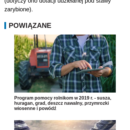
(dotyczy ono dotacji udzielanej pod stawy
zarybione).
POWIĄZANE
Program pomocy rolnikom w 2019 r. - susza,
huragan, grad, deszcz nawalny, przymrozki
wiosenne i powódź