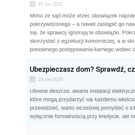
20 sie 2025
Mimo że sąd może orzec obowiązek naprawi
pokrzywdzonego – a nawet zastąpić go nawi
się, że sprawcy ignorują te obowiązki. Pok
skorzystać z egzekucji komorniczej, a w s
ponownego postępowania karnego wobec os
Ubezpieczasz dom? Sprawdź, cze
19 sie 2025
Ulewne deszcze, awaria instalacji elektrycz
które mogą przydarzyć się każdemu właścic
przewidzieć, warto wcześniej pomyśleć o ic
wyłącznie formalnością przy kredycie, ale 