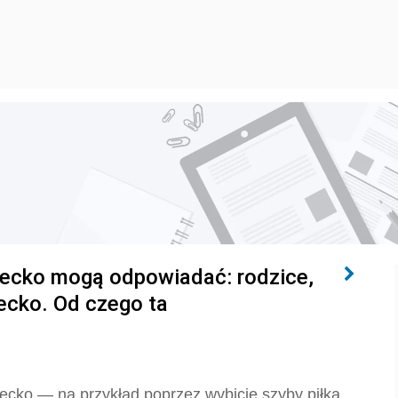
iecko mogą odpowiadać: rodzice,
ecko. Od czego ta
cko — na przykład poprzez wybicie szyby piłką,