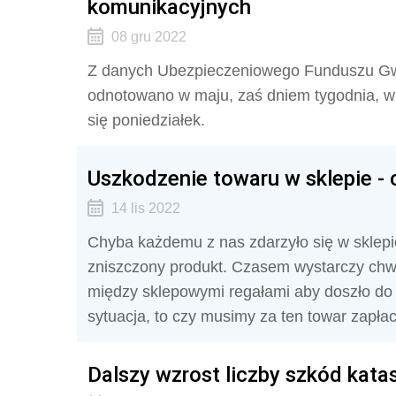
komunikacyjnych
08 gru 2022
Z danych Ubezpieczeniowego Funduszu Gwa
odnotowano w maju, zaś dniem tygodnia, w 
się poniedziałek.
Uszkodzenie towaru w sklepie - c
14 lis 2022
Chyba każdemu z nas zdarzyło się w sklepie
zniszczony produkt. Czasem wystarczy chwil
między sklepowymi regałami aby doszło do
sytuacja, to czy musimy za ten towar zapłac
Dalszy wzrost liczby szkód kata