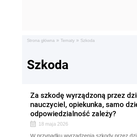
»
»
Strona główna
Tematy
Szkoda
Szkoda
Za szkodę wyrządzoną przez dz
nauczyciel, opiekunka, samo dzi
odpowiedzialność zależy?
18 maja 2026
W przypadku wyrządzenia szkody przez dzie