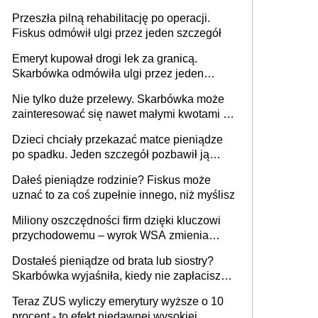
ulgę podatkową
Przeszła pilną rehabilitację po operacji.
Fiskus odmówił ulgi przez jeden szczegół
Emeryt kupował drogi lek za granicą.
Skarbówka odmówiła ulgi przez jeden
dokument
Nie tylko duże przelewy. Skarbówka może
zainteresować się nawet małymi kwotami na
koncie
Dzieci chciały przekazać matce pieniądze
po spadku. Jeden szczegół pozbawił ją
zwolnienia z podatku
Dałeś pieniądze rodzinie? Fiskus może
uznać to za coś zupełnie innego, niż myślisz
Miliony oszczędności firm dzięki kluczowi
przychodowemu – wyrok WSA zmienia
zasady gry
Dostałeś pieniądze od brata lub siostry?
Skarbówka wyjaśniła, kiedy nie zapłacisz
podatku ani złotówki
Teraz ZUS wyliczy emerytury wyższe o 10
procent - to efekt niedawnej wysokiej