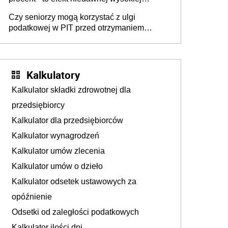
waloryzacji kont i subkont emerytalnych
Czy seniorzy mogą korzystać z ulgi
podatkowej w PIT przed otrzymaniem
emerytury, mimo osiągnięcia wieku
emerytalnego?
Kalkulatory
Kalkulator składki zdrowotnej dla
przedsiębiorcy
Kalkulator dla przedsiębiorców
Kalkulator wynagrodzeń
Kalkulator umów zlecenia
Kalkulator umów o dzieło
Kalkulator odsetek ustawowych za
opóźnienie
Odsetki od zaległości podatkowych
Kalkulator ilości dni