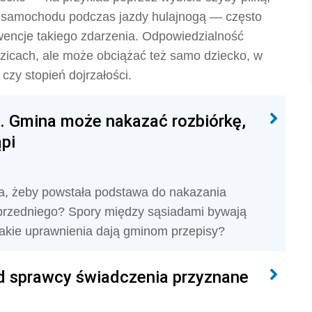
ie samochodu podczas jazdy hulajnogą — często
kwencje takiego zdarzenia. Odpowiedzialność
icach, ale może obciążać też samo dziecko, w
czy stopień dojrzałości.
ę. Gmina może nakazać rozbiórkę,
pi
a, żeby powstała podstawa do nakazania
poprzedniego? Spory między sąsiadami bywają
 jakie uprawnienia dają gminom przepisy?
 sprawcy świadczenia przyznane