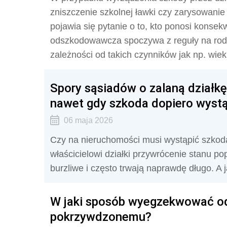
zniszczenie szkolnej ławki czy zarysowan
pojawia się pytanie o to, kto ponosi konse
odszkodowawcza spoczywa z reguły na rodz
zależności od takich czynników jak np. wiek 
Spory sąsiadów o zalaną działk
nawet gdy szkoda dopiero wystą
06 maja 2026
Czy na nieruchomości musi wystąpić szkod
właścicielowi działki przywrócenie stanu 
burzliwe i często trwają naprawdę długo. A
W jaki sposób wyegzekwować od
pokrzywdzonemu?