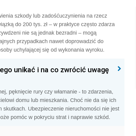
enia szkody lub zadośćuczynienia na rzecz
ązką do 200 tys. zł – w praktyce często zdarza
rzywdzeni nie są jednak bezradni – mogą
krajnych przypadkach nawet doprowadzić do
oby uchylającej się od wykonania wyroku.
go unikać i na co zwrócić uwagę
nej, pęknięcie rury czy włamanie - to zdarzenia,
ielowi domu lub mieszkania. Choć nie da się ich
h skutkach. Ubezpieczenie nieruchomości nie jest
może pomóc w pokryciu strat i naprawie szkód.