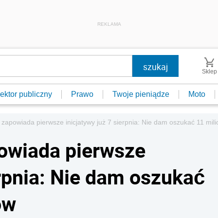
REKLAMA
Sklep
ektor publiczny
Prawo
Twoje pieniądze
Moto
 zapowiada pierwsze inicjatywy już 7 sierpnia: Nie dam oszukać 11 mi
owiada pierwsze
erpnia: Nie dam oszukać
ów