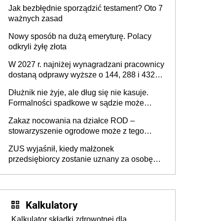
z podatku od sprzedaży nieruchomości
Jak bezbłędnie sporządzić testament? Oto 7
ważnych zasad
Nowy sposób na dużą emeryturę. Polacy
odkryli żyłę złota
W 2027 r. najniżej wynagradzani pracownicy
dostaną odprawy wyższe o 144, 288 i 432
złote
Dłużnik nie żyje, ale dług się nie kasuje.
Formalności spadkowe w sądzie może
załatwić wierzyciel bez zgody rodziny
Zakaz nocowania na działce ROD –
zmarłego
stowarzyszenie ogrodowe może z tego
powodu pozbawić działkowca prawa do
ZUS wyjaśnił, kiedy małżonek
działki (wypowiedzieć dzierżawę)?
przedsiębiorcy zostanie uznany za osobę
współpracującą
Kalkulatory
Kalkulator składki zdrowotnej dla