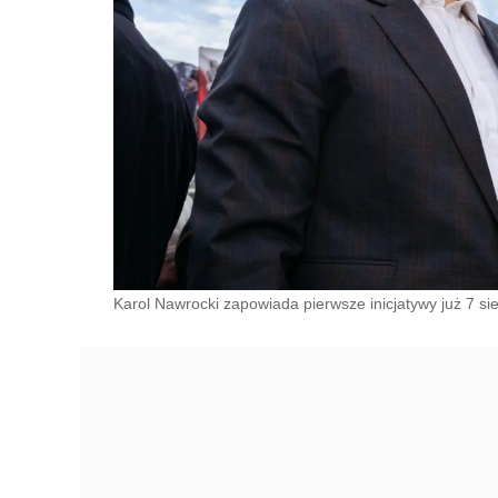
Karol Nawrocki zapowiada pierwsze inicjatywy już 7 s