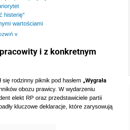
riorytet
 histerię”
onymi wartościami
ozwiń
>
pracowity i z konkretnym
„Wygrała
 się rodzinny piknik pod hasłem
lenników obozu prawicy. W wydarzeniu
dent elekt RP oraz przedstawiciele partii
padły kluczowe deklaracje, które zarysowują