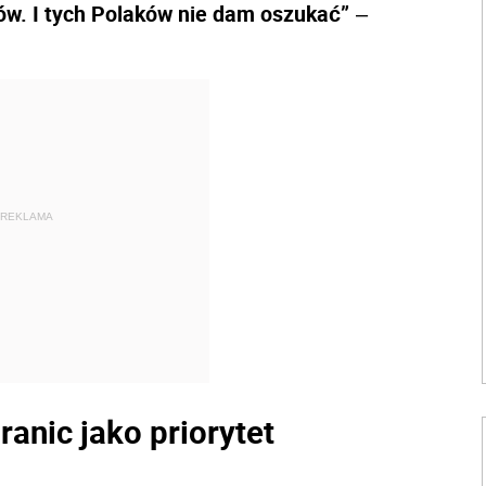
ów. I tych Polaków nie dam oszukać”
–
REKLAMA
anic jako priorytet