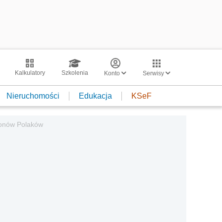
Kalkulatory
Szkolenia
Konto
Serwisy
Nieruchomości
Edukacja
KSeF
lionów Polaków