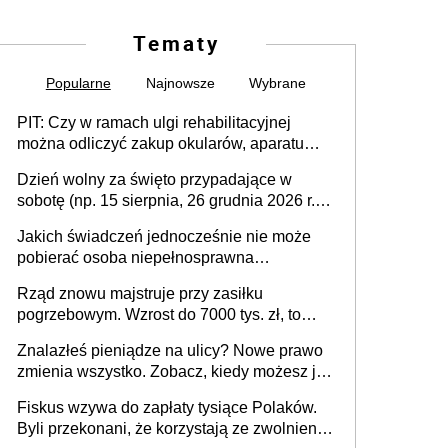
Tematy
Popularne
Najnowsze
Wybrane
PIT: Czy w ramach ulgi rehabilitacyjnej
można odliczyć zakup okularów, aparatu
słuchowego i skutera inwalidzkiego?
Dzień wolny za święto przypadające w
sobotę (np. 15 sierpnia, 26 grudnia 2026 r.) –
zasady rozliczania czasu pracy, obowiązki
Jakich świadczeń jednocześnie nie może
pracodawcy (sektor prywatny i administracja
pobierać osoba niepełnosprawna
publiczna), najczęstsze pytania
[praktyczny poradnik]
Rząd znowu majstruje przy zasiłku
pogrzebowym. Wzrost do 7000 tys. zł, to
jeszcze nie wszystko
Znalazłeś pieniądze na ulicy? Nowe prawo
zmienia wszystko. Zobacz, kiedy możesz je
legalnie zatrzymać
Fiskus wzywa do zapłaty tysiące Polaków.
Byli przekonani, że korzystają ze zwolnienia