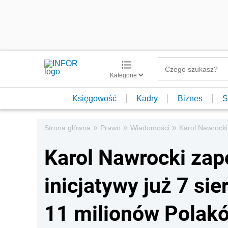
Kategorie
Księgowość
Kadry
Biznes
S
»
»
»
Strona główna
Prawo
Wiadomości
Karol Nawrocki
Karol Nawrocki zap
inicjatywy już 7 si
11 milionów Polak