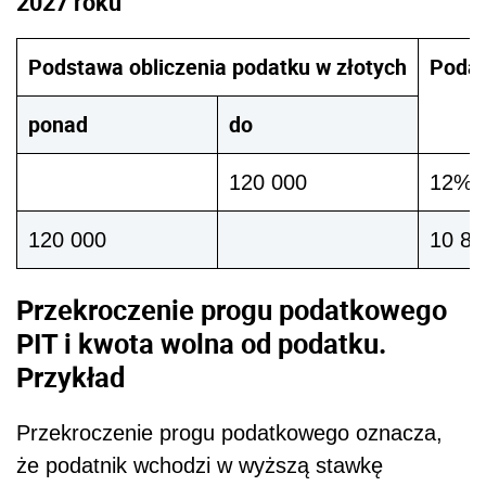
2027 roku
Podstawa obliczenia podatku w złotych
Podat
ponad
do
120 000
12% m
120 000
10 80
Przekroczenie progu podatkowego
PIT i kwota wolna od podatku.
Przykład
Przekroczenie progu podatkowego oznacza,
że podatnik wchodzi w wyższą stawkę