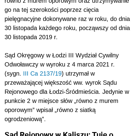
równo z murem oporowym oraz utrzymywanie
go na tej szerokości poprzez cięcia
pielęgnacyjne dokonywane raz w roku, do dnia
30 listopada każdego roku, począwszy od dnia
30 listopada 2019 r.
Sąd Okręgowy w Łodzi III Wydział Cywilny
Odwoławczy w wyroku z 4 marca 2021 r.
(sygn.
III Ca 2137/19
) utrzymał w
przeważającej większość ww. wyrok Sądu
Rejonowego dla Łodzi-Śródmieścia. Jedynie w
punkcie 2 w miejsce słów „równo z murem
oporowym” wpisał „równo z siatką
ogrodzeniową”.
Sąd Rejonowy w Kaliszu: Tuje o