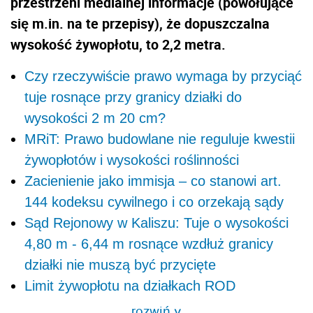
przestrzeni medialnej informacje (powołujące
się m.in. na te przepisy), że dopuszczalna
wysokość żywopłotu, to 2,2 metra.
Czy rzeczywiście prawo wymaga by przyciąć
tuje rosnące przy granicy działki do
wysokości 2 m 20 cm?
MRiT: Prawo budowlane nie reguluje kwestii
żywopłotów i wysokości roślinności
Zacienienie jako immisja – co stanowi art.
144 kodeksu cywilnego i co orzekają sądy
Sąd Rejonowy w Kaliszu: Tuje o wysokości
4,80 m - 6,44 m rosnące wzdłuż granicy
działki nie muszą być przycięte
Limit żywopłotu na działkach ROD
rozwiń
>