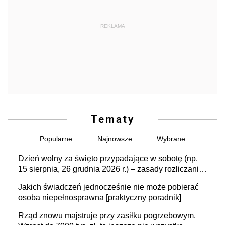
REKLAMA
Tematy
Popularne
Najnowsze
Wybrane
Dzień wolny za święto przypadające w sobotę (np.
15 sierpnia, 26 grudnia 2026 r.) – zasady rozliczania
czasu pracy, obowiązki pracodawcy (sektor prywatny
Jakich świadczeń jednocześnie nie może pobierać
i administracja publiczna), najczęstsze pytania
osoba niepełnosprawna [praktyczny poradnik]
Rząd znowu majstruje przy zasiłku pogrzebowym.