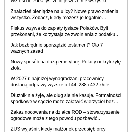
Wzrost do 7000 tys. zł, to jeszcze nie wszystko
Znalazłeś pieniądze na ulicy? Nowe prawo zmienia
wszystko. Zobacz, kiedy możesz je legalnie
zatrzymać
Fiskus wzywa do zapłaty tysiące Polaków. Byli
przekonani, że korzystają ze zwolnienia z podatku
od sprzedaży nieruchomości
Jak bezbłędnie sporządzić testament? Oto 7
ważnych zasad
Nowy sposób na dużą emeryturę. Polacy odkryli żyłę
złota
W 2027 r. najniżej wynagradzani pracownicy
dostaną odprawy wyższe o 144, 288 i 432 złote
Dłużnik nie żyje, ale dług się nie kasuje. Formalności
spadkowe w sądzie może załatwić wierzyciel bez
zgody rodziny zmarłego
Zakaz nocowania na działce ROD – stowarzyszenie
ogrodowe może z tego powodu pozbawić
działkowca prawa do działki (wypowiedzieć
ZUS wyjaśnił, kiedy małżonek przedsiębiorcy
dzierżawę)?