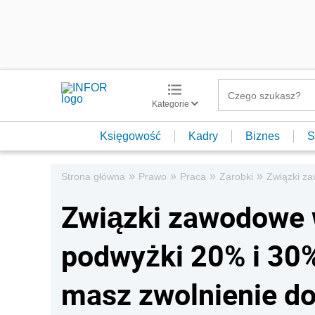
Kategorie
Księgowość
Kadry
Biznes
S
»
»
»
»
Strona główna
Prawo
Praca
Zarobki
Związki za
Związki zawodowe
podwyżki 20% i 30%
masz zwolnienie do 