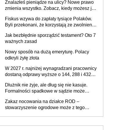
Znalazłeś pieniądze na ulicy? Nowe prawo
zmienia wszystko. Zobacz, kiedy możesz je
legalnie zatrzymać
Fiskus wzywa do zapłaty tysiące Polaków.
Byli przekonani, że korzystają ze zwolnienia
z podatku od sprzedaży nieruchomości
Jak bezbłędnie sporządzić testament? Oto 7
ważnych zasad
Nowy sposób na dużą emeryturę. Polacy
odkryli żyłę złota
W 2027 r. najniżej wynagradzani pracownicy
dostaną odprawy wyższe o 144, 288 i 432
złote
Dłużnik nie żyje, ale dług się nie kasuje.
Formalności spadkowe w sądzie może
załatwić wierzyciel bez zgody rodziny
Zakaz nocowania na działce ROD –
zmarłego
stowarzyszenie ogrodowe może z tego
powodu pozbawić działkowca prawa do
działki (wypowiedzieć dzierżawę)?