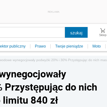
REKLAMA
Sklep
ektor publiczny
Prawo
Twoje pieniądze
Moto
wodowe wynegocjowały podwyżki 20% i 30% Przystępując do nich masz 
 wynegocjowały
 Przystępując do nich
limitu 840 zł