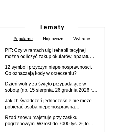
Tematy
Popularne
Najnowsze
Wybrane
PIT: Czy w ramach ulgi rehabilitacyjnej
można odliczyć zakup okularów, aparatu
słuchowego i skutera inwalidzkiego?
12 symboli przyczyn niepełnosprawności.
Co oznaczają kody w orzeczeniu?
Dzień wolny za święto przypadające w
sobotę (np. 15 sierpnia, 26 grudnia 2026 r.) –
zasady rozliczania czasu pracy, obowiązki
Jakich świadczeń jednocześnie nie może
pracodawcy (sektor prywatny i administracja
pobierać osoba niepełnosprawna
publiczna), najczęstsze pytania
[praktyczny poradnik]
Rząd znowu majstruje przy zasiłku
pogrzebowym. Wzrost do 7000 tys. zł, to
jeszcze nie wszystko