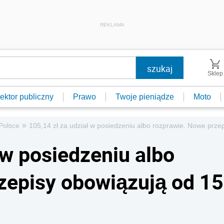
REKLAMA
Sklep
ektor publiczny
Prawo
Twoje pieniądze
Moto
»
Polsce
105,14 zł za udział w posiedzeniu albo rozprawie. Nowe prze
 w posiedzeniu albo
zepisy obowiązują od 15