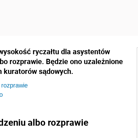
 wysokość ryczałtu dla asystentów
lbo rozprawie. Będzie ono uzależnione
h kuratorów sądowych.
o rozprawie
go
edzeniu albo rozprawie