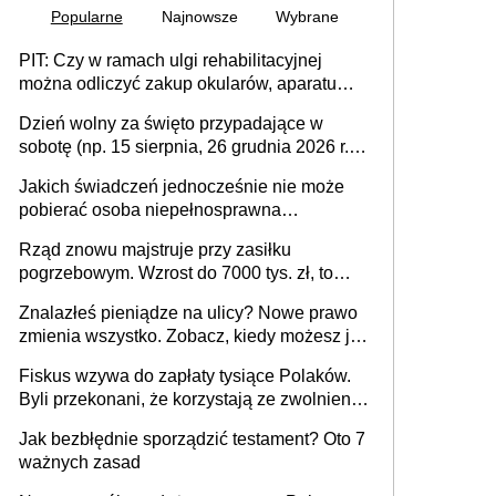
Popularne
Najnowsze
Wybrane
PIT: Czy w ramach ulgi rehabilitacyjnej
można odliczyć zakup okularów, aparatu
słuchowego i skutera inwalidzkiego?
Dzień wolny za święto przypadające w
sobotę (np. 15 sierpnia, 26 grudnia 2026 r.) –
zasady rozliczania czasu pracy, obowiązki
Jakich świadczeń jednocześnie nie może
pracodawcy (sektor prywatny i administracja
pobierać osoba niepełnosprawna
publiczna), najczęstsze pytania
[praktyczny poradnik]
Rząd znowu majstruje przy zasiłku
pogrzebowym. Wzrost do 7000 tys. zł, to
jeszcze nie wszystko
Znalazłeś pieniądze na ulicy? Nowe prawo
zmienia wszystko. Zobacz, kiedy możesz je
legalnie zatrzymać
Fiskus wzywa do zapłaty tysiące Polaków.
Byli przekonani, że korzystają ze zwolnienia
z podatku od sprzedaży nieruchomości
Jak bezbłędnie sporządzić testament? Oto 7
ważnych zasad