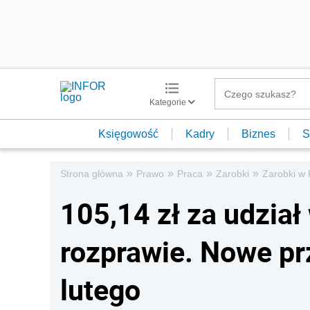
Kategorie
Księgowość
Kadry
Biznes
S
»
»
»
»
Strona główna
Prawo
Praca
Zarobki
Zarobki w 
105,14 zł za udział
rozprawie. Nowe pr
lutego