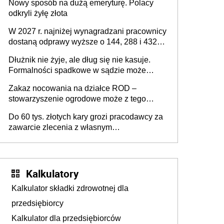
Nowy sposób na dużą emeryturę. Polacy
odkryli żyłę złota
W 2027 r. najniżej wynagradzani pracownicy
dostaną odprawy wyższe o 144, 288 i 432
złote
Dłużnik nie żyje, ale dług się nie kasuje.
Formalności spadkowe w sądzie może
załatwić wierzyciel bez zgody rodziny
Zakaz nocowania na działce ROD –
zmarłego
stowarzyszenie ogrodowe może z tego
powodu pozbawić działkowca prawa do
Do 60 tys. złotych kary grozi pracodawcy za
działki (wypowiedzieć dzierżawę)?
zawarcie zlecenia z własnym
pracownikiem? Zlecenia 2027 – jakie
zmiany?
Kalkulatory
Kalkulator składki zdrowotnej dla
przedsiębiorcy
Kalkulator dla przedsiębiorców