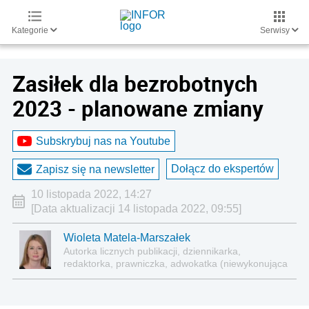
Kategorie
Serwisy
Zasiłek dla bezrobotnych
2023 - planowane zmiany
Subskrybuj nas na Youtube
Dołącz do ekspertów
Zapisz się na newsletter
10 listopada 2022, 14:27
[Data aktualizacji 14 listopada 2022, 09:55]
Wioleta Matela-Marszałek
Autorka licznych publikacji, dziennikarka,
redaktorka, prawniczka, adwokatka (niewykonująca
zawodu)