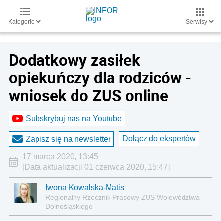
Kategorie
Serwisy
Dodatkowy zasiłek
opiekuńczy dla rodziców -
wniosek do ZUS online
Subskrybuj nas na Youtube
Dołącz do ekspertów
Zapisz się na newsletter
17 marca 2020, 13:45
[Data aktualizacji 01 czerwca 2020, 15:47]
Iwona Kowalska-Matis
Regionalny Rzecznik Prasowy ZUS Województwa
Dolnośląskiego