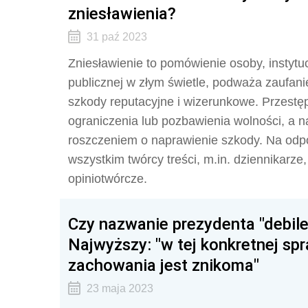
zniesławienia?
31 paź 2023
Zniesławienie to pomówienie osoby, instytucj
publicznej w złym świetle, podważa zaufan
szkody reputacyjne i wizerunkowe. Przestęp
ograniczenia lub pozbawienia wolności, a n
roszczeniem o naprawienie szkody. Na odpo
wszystkim twórcy treści, m.in. dziennikarze,
opiniotwórcze.
Czy nazwanie prezydenta "debil
Najwyższy: "w tej konkretnej sp
zachowania jest znikoma"
23 maja 2023