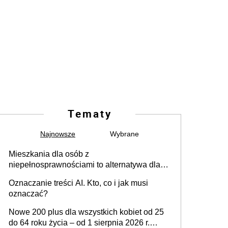
Tematy
Najnowsze
Wybrane
Mieszkania dla osób z
niepełnosprawnościami to alternatywa dla
opieki instytucjonalnej. 53% chce mieszkać
Oznaczanie treści AI. Kto, co i jak musi
samodzielnie lub z rodziną
oznaczać?
Nowe 200 plus dla wszystkich kobiet od 25
do 64 roku życia – od 1 sierpnia 2026 r.