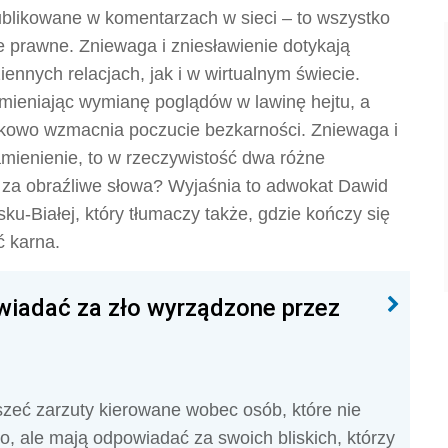
blikowane w komentarzach w sieci – to wszystko
prawne. Zniewaga i zniesławienie dotykają
ennych relacjach, jak i w wirtualnym świecie.
amieniając wymianę poglądów w lawinę hejtu, a
owo wzmacnia poczucie bezkarności. Zniewaga i
amienienie, to w rzeczywistość dwa różne
żą za obraźliwe słowa? Wyjaśnia to adwokat Dawid
ku-Białej, który tłumaczy także, gdzie kończy się
ć karna.
iadać za zło wyrządzone przez
yszeć zarzuty kierowane wobec osób, które nie
, ale mają odpowiadać za swoich bliskich, którzy