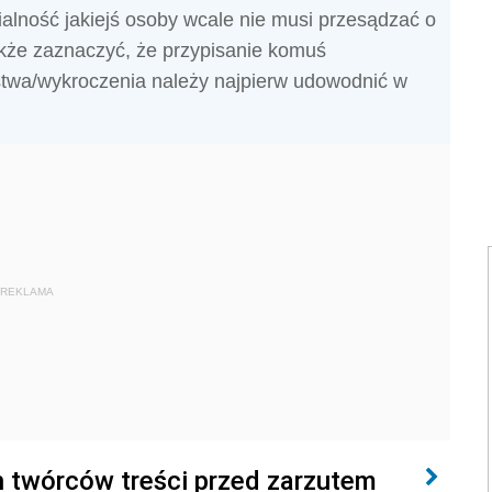
lność jakiejś osoby wcale nie musi przesądzać o
 także zaznaczyć, że przypisanie komuś
stwa/wykroczenia należy najpierw udowodnić w
REKLAMA
ch twórców treści przed zarzutem