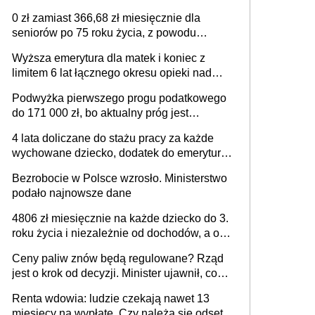
świadczenie przysługuje w ramach nowego
0 zł zamiast 366,68 zł miesięcznie dla
programu rządowego
seniorów po 75 roku życia, z powodu
nowych przepisów – RPO interweniuje w
Wyższa emerytura dla matek i koniec z
sprawie iluzorycznego świadczenia
limitem 6 lat łącznego okresu opieki nad
dziećmi uwzględnianego w wyliczaniu
Podwyżka pierwszego progu podatkowego
świadczenia emerytalnego – sprawa już w
do 171 000 zł, bo aktualny próg jest
Ministerstwie Rodziny, Pracy i Polityki
„nieadekwatny do kosztów życia obywateli”
Społecznej
4 lata doliczane do stażu pracy za każde
– zapadła decyzja Sejmu
wychowane dziecko, dodatek do emerytury
za wychowanie dzieci i świadczenie także
Bezrobocie w Polsce wzrosło. Ministerstwo
dla rodziców trójki dzieci. Znamy stanowisko
podało najnowsze dane
sejmowej komisji
4806 zł miesięcznie na każde dziecko do 3.
roku życia i niezależnie od dochodów, a od
4. roku życia 800 plus – nowe świadczenie
Ceny paliw znów będą regulowane? Rząd
ma odwrócić trend spadku liczby urodzeń w
jest o krok od decyzji. Minister ujawnił, co
Polsce
może wydarzyć się już w przyszłym tygodniu
Renta wdowia: ludzie czekają nawet 13
miesięcy na wypłatę. Czy należą się odsetki