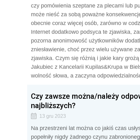
czy pomówienia szeptane za plecami lub pu
może nieść za sobą poważne konsekwencje 
obecnie coraz więcej osób, zarówno w codzi
Internet dodatkowo podsyca te zjawiska, z
pozorna anonimowość użytkowników dodatk
zniesławienie, choć przez wielu używane z
zjawiska. Czym się różnią i jakie kary gro
Jakubiec z Kancelarii Kupilas&Krupa w Biels
wolność słowa, a zaczyna odpowiedzialnoś
Czy zawsze można/należy odpow
najbliższych?
13 gru 2023
Na przestrzeni lat można co jakiś czas usł
popełniły nigdy żadnego czynu zabronionego