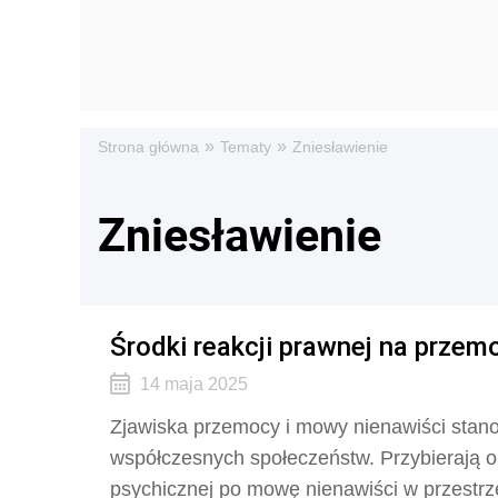
»
»
Strona główna
Tematy
Zniesławienie
Zniesławienie
Środki reakcji prawnej na przem
14 maja 2025
Zjawiska przemocy i mowy nienawiści stano
współczesnych społeczeństw. Przybierają on
psychicznej po mowę nienawiści w przestrzen