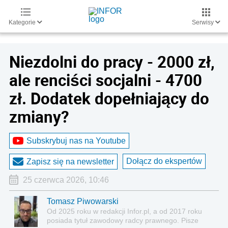
Kategorie
Serwisy
Niezdolni do pracy - 2000 zł,
ale renciści socjalni - 4700
zł. Dodatek dopełniający do
zmiany?
Subskrybuj nas na Youtube
Dołącz do ekspertów
Zapisz się na newsletter
25 czerwca 2026, 10:46
Tomasz Piwowarski
Od 2025 roku w redakcji Infor.pl, a od 2017 roku
posiada tytuł zawodowy radcy prawnego. Pisze