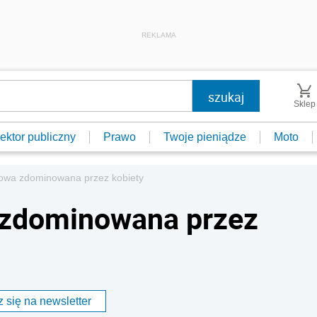
REKLAMA
Sklep
ektor publiczny
Prawo
Twoje pieniądze
Moto
owa zdominowana przez kobiety
 zdominowana przez
 się na newsletter