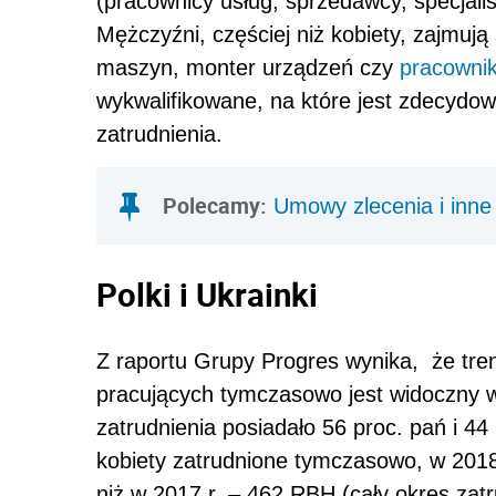
(pracownicy usług, sprzedawcy, specjaliś
Mężczyźni, częściej niż kobiety, zajmuj
maszyn, monter urządzeń czy
pracowni
wykwalifikowane, na które jest zdecydowa
zatrudnienia.
Polecamy:
Umowy zlecenia i inne
Polki i Ukrainki
Z raportu Grupy Progres wynika, że tren
pracujących tymczasowo jest widoczny w
zatrudnienia posiadało 56 proc. pań i 4
kobiety zatrudnione tymczasowo, w 2018 
niż w 2017 r. – 462 RBH (cały okres zatru