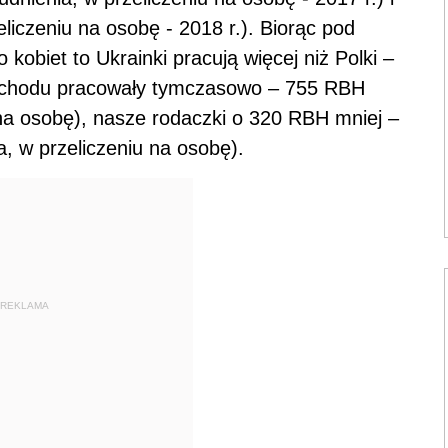
liczeniu na osobę - 2018 r.). Biorąc pod
biet to Ukrainki pracują więcej niż Polki –
Wschodu pracowały tymczasowo – 755 RBH
u na osobę), nasze rodaczki o 320 RBH mniej –
a, w przeliczeniu na osobę).
REKLAMA