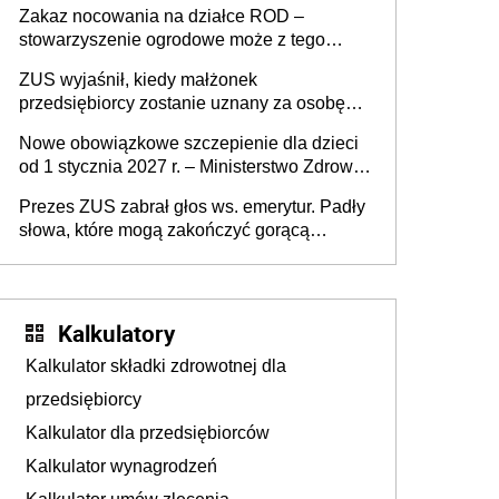
Zakaz nocowania na działce ROD –
zmarłego
stowarzyszenie ogrodowe może z tego
powodu pozbawić działkowca prawa do
ZUS wyjaśnił, kiedy małżonek
działki (wypowiedzieć dzierżawę)?
przedsiębiorcy zostanie uznany za osobę
współpracującą
Nowe obowiązkowe szczepienie dla dzieci
od 1 stycznia 2027 r. – Ministerstwo Zdrowia
zmienia Program Szczepień Ochronnych na
Prezes ZUS zabrał głos ws. emerytur. Padły
2027 r.
słowa, które mogą zakończyć gorącą
dyskusję
Kalkulatory
Kalkulator składki zdrowotnej dla
przedsiębiorcy
Kalkulator dla przedsiębiorców
Kalkulator wynagrodzeń