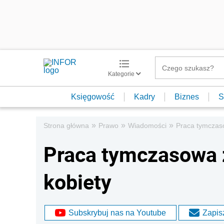
Kategorie
Księgowość
Kadry
Biznes
S
»
»
»
Strona główna
Prawo
Wiadomości
Praca tymczas
Praca tymczasowa
kobiety
Subskrybuj nas na Youtube
Zapisz