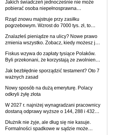
Jakich świadczeń jednocześnie nie może
pobierać osoba niepełnosprawna
[praktyczny poradnik]
Rząd znowu majstruje przy zasiłku
pogrzebowym. Wzrost do 7000 tys. zł, to
jeszcze nie wszystko
Znalazłeś pieniądze na ulicy? Nowe prawo
zmienia wszystko. Zobacz, kiedy możesz je
legalnie zatrzymać
Fiskus wzywa do zapłaty tysiące Polaków.
Byli przekonani, że korzystają ze zwolnienia
z podatku od sprzedaży nieruchomości
Jak bezbłędnie sporządzić testament? Oto 7
ważnych zasad
Nowy sposób na dużą emeryturę. Polacy
odkryli żyłę złota
W 2027 r. najniżej wynagradzani pracownicy
dostaną odprawy wyższe o 144, 288 i 432
złote
Dłużnik nie żyje, ale dług się nie kasuje.
Formalności spadkowe w sądzie może
załatwić wierzyciel bez zgody rodziny