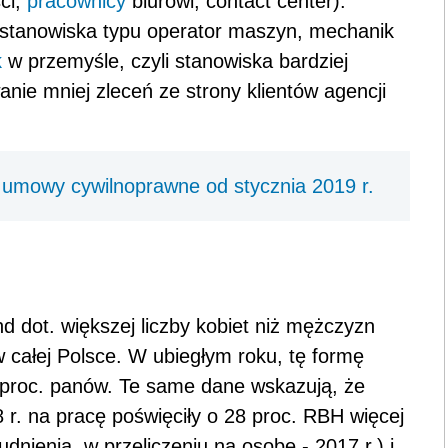
ci,
pracownicy
biurowi, contact center).
ą stanowiska typu operator maszyn, mechanik
k
w przemyśle, czyli stanowiska bardziej
nie mniej zleceń ze strony klientów agencji
 umowy cywilnoprawne od stycznia 2019 r.
d dot. większej liczby kobiet niż mężczyzn
 całej Polsce. W ubiegłym roku, tę formę
4 proc. panów. Te same dane wskazują, że
r. na pracę poświęciły o 28 proc. RBH więcej
dnienia, w przeliczeniu na osobę - 2017 r.) i