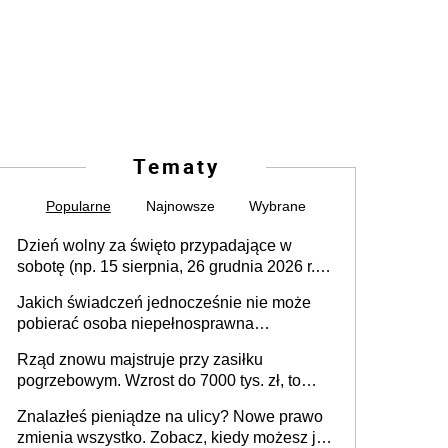
Tematy
Popularne
Najnowsze
Wybrane
Dzień wolny za święto przypadające w
sobotę (np. 15 sierpnia, 26 grudnia 2026 r.) –
zasady rozliczania czasu pracy, obowiązki
Jakich świadczeń jednocześnie nie może
pracodawcy (sektor prywatny i administracja
pobierać osoba niepełnosprawna
publiczna), najczęstsze pytania
[praktyczny poradnik]
Rząd znowu majstruje przy zasiłku
pogrzebowym. Wzrost do 7000 tys. zł, to
jeszcze nie wszystko
Znalazłeś pieniądze na ulicy? Nowe prawo
zmienia wszystko. Zobacz, kiedy możesz je