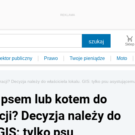
REKLAMA
Sklep
ektor publiczny
Prawo
Twoje pieniądze
Moto
acji? Decyzja należy do właściciela lokalu. GIS: tylko psu asystując
 psem lub kotem do
cji? Decyzja należy do
GIS: tylko psu