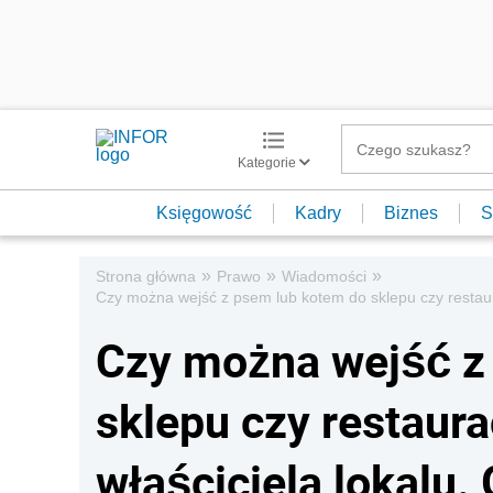
Kategorie
Księgowość
Kadry
Biznes
S
»
»
»
Strona główna
Prawo
Wiadomości
Czy można wejść z psem lub kotem do sklepu czy restaur
Czy można wejść z
sklepu czy restaura
właściciela lokalu. 