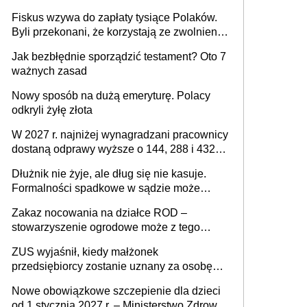
legalnie zatrzymać
Fiskus wzywa do zapłaty tysiące Polaków.
Byli przekonani, że korzystają ze zwolnienia
z podatku od sprzedaży nieruchomości
Jak bezbłędnie sporządzić testament? Oto 7
ważnych zasad
Nowy sposób na dużą emeryturę. Polacy
odkryli żyłę złota
W 2027 r. najniżej wynagradzani pracownicy
dostaną odprawy wyższe o 144, 288 i 432
złote
Dłużnik nie żyje, ale dług się nie kasuje.
Formalności spadkowe w sądzie może
załatwić wierzyciel bez zgody rodziny
Zakaz nocowania na działce ROD –
zmarłego
stowarzyszenie ogrodowe może z tego
powodu pozbawić działkowca prawa do
ZUS wyjaśnił, kiedy małżonek
działki (wypowiedzieć dzierżawę)?
przedsiębiorcy zostanie uznany za osobę
współpracującą
Nowe obowiązkowe szczepienie dla dzieci
od 1 stycznia 2027 r. – Ministerstwo Zdrowia