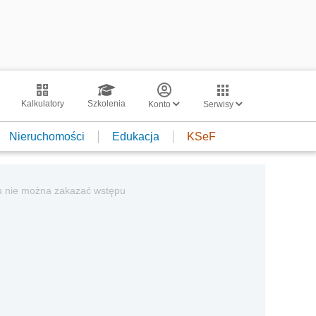
Kalkulatory
Szkolenia
Konto
Serwisy
Nieruchomości
Edukacja
KSeF
emu nie można zakazać wstępu