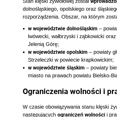
wprowadzo
Stan klęski żywiołowej został
dolnośląskiego, opolskiego oraz śląskieg
rozporządzenia. Obszar, na którym zost
w województwie dolnośląskim
– powiat
lwówecki, wałbrzyski i ząbkowicki ora
Jelenią Górę;
w województwie opolskim
– powiaty gł
Strzeleczki w powiecie krapkowickim;
w województwie śląskim
– powiaty biel
miasto na prawach powiatu Bielsko-Bi
Ograniczenia wolności i pr
W czasie obowiązywania stanu klęski ży
ograniczeń wolności
następujących
i pr