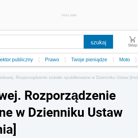
REKLAMA
Sklep
ektor publiczny
Prawo
Twoje pieniądze
Moto
wiołowej. Rozporządzenie zostało opublikowane w Dzienniku Ustaw [tre
owej. Rozporządzenie
ne w Dzienniku Ustaw
ia]