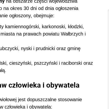
ny
na obszarze części województwa
o na okres 30 dni od dnia ogłoszenia
anie ogłoszony, obejmuje:
y kamiennogórski, karkonoski, kłodzki,
z miasta na prawach powiatu Wałbrzych i
ubczycki, nyski i prudnicki oraz gminę
ski, cieszyński, pszczyński i raciborski oraz
ałą.
aw człowieka i obywatela
wiołowej jest dopuszczalne stosowanie
aw człowieka i obywatela: