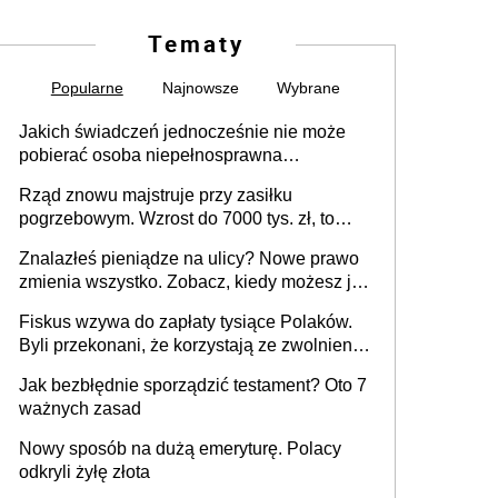
Tematy
Popularne
Najnowsze
Wybrane
Jakich świadczeń jednocześnie nie może
pobierać osoba niepełnosprawna
[praktyczny poradnik]
Rząd znowu majstruje przy zasiłku
pogrzebowym. Wzrost do 7000 tys. zł, to
jeszcze nie wszystko
Znalazłeś pieniądze na ulicy? Nowe prawo
zmienia wszystko. Zobacz, kiedy możesz je
legalnie zatrzymać
Fiskus wzywa do zapłaty tysiące Polaków.
Byli przekonani, że korzystają ze zwolnienia
z podatku od sprzedaży nieruchomości
Jak bezbłędnie sporządzić testament? Oto 7
ważnych zasad
Nowy sposób na dużą emeryturę. Polacy
odkryli żyłę złota