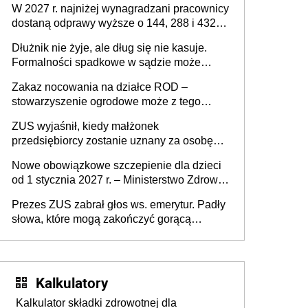
W 2027 r. najniżej wynagradzani pracownicy
dostaną odprawy wyższe o 144, 288 i 432
złote
Dłużnik nie żyje, ale dług się nie kasuje.
Formalności spadkowe w sądzie może
załatwić wierzyciel bez zgody rodziny
Zakaz nocowania na działce ROD –
zmarłego
stowarzyszenie ogrodowe może z tego
powodu pozbawić działkowca prawa do
ZUS wyjaśnił, kiedy małżonek
działki (wypowiedzieć dzierżawę)?
przedsiębiorcy zostanie uznany za osobę
współpracującą
Nowe obowiązkowe szczepienie dla dzieci
od 1 stycznia 2027 r. – Ministerstwo Zdrowia
zmienia Program Szczepień Ochronnych na
Prezes ZUS zabrał głos ws. emerytur. Padły
2027 r.
słowa, które mogą zakończyć gorącą
dyskusję
Kalkulatory
Kalkulator składki zdrowotnej dla