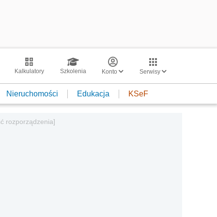
Kalkulatory
Szkolenia
Konto
Serwisy
Nieruchomości
Edukacja
KSeF
ść rozporządzenia]