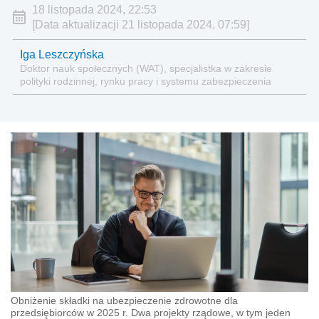
18 listopada 2024, 22:53
[Data aktualizacji 21 listopada 2024, 07:59]
Iga Leszczyńska
Doktor nauk społecznych (WAT), specjalistka w zakresie
polityki rodzinnej, rynku pracy i systemu zabezpieczenia
społecznego.
Obniżenie składki na ubezpieczenie zdrowotne dla
przedsiębiorców w 2025 r. Dwa projekty rządowe, w tym jeden