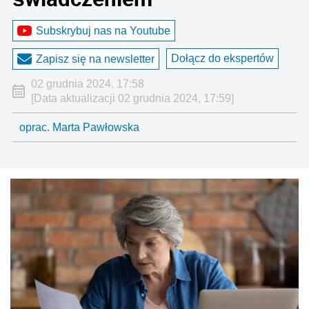
Subskrybuj nas na Youtube
Dołącz do ekspertów
Zapisz się na newsletter
02 grudnia 2024, 17:58
[Data aktualizacji 02 grudnia 2024, 17:59]
oprac. Marta Pawłowska