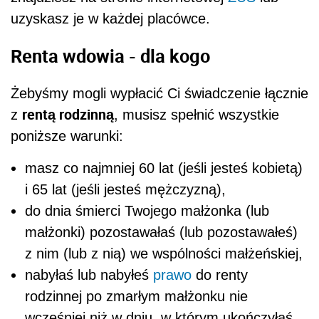
uzyskasz je w każdej placówce.
Renta wdowia - dla kogo
Żebyśmy mogli wypłacić Ci świadczenie łącznie
rentą rodzinną
z
, musisz spełnić wszystkie
poniższe warunki:
masz co najmniej 60 lat (jeśli jesteś kobietą)
i 65 lat (jeśli jesteś mężczyzną),
do dnia śmierci Twojego małżonka (lub
małżonki) pozostawałaś (lub pozostawałeś)
z nim (lub z nią) we wspólności małżeńskiej,
nabyłaś lub nabyłeś
prawo
do renty
rodzinnej po zmarłym małżonku nie
wcześniej niż w dniu, w którym ukończyłaś