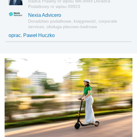
Radca Prawny nr wpisu WA-9949 Doradca
Podatkowy nr wpisu 09923
Nexia Advicero
Doradztwo podatkowe, księgowość, corporate
services, obsługa płacowo-kadrowa
oprac. Paweł Huczko