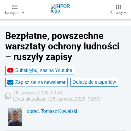
Kategorie
Serwisy
Bezpłatne, powszechne
warsztaty ochrony ludności
– ruszyły zapisy
Subskrybuj nas na Youtube
Dołącz do ekspertów
Zapisz się na newsletter
26 czerwca 2026, 09:43
[Data aktualizacji 26 czerwca 2026, 09:53]
oprac. Tomasz Kowalski