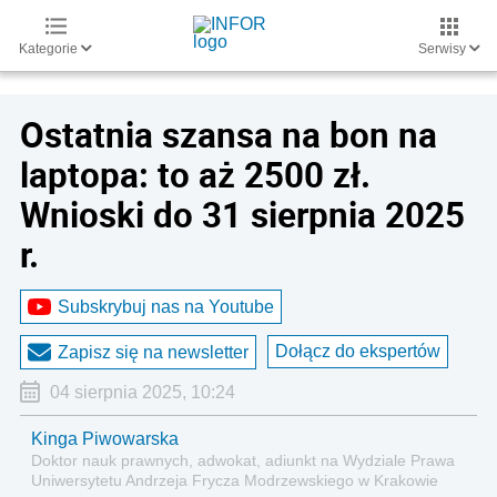
Kategorie
Serwisy
Ostatnia szansa na bon na
laptopa: to aż 2500 zł.
Wnioski do 31 sierpnia 2025
r.
Subskrybuj nas na Youtube
Dołącz do ekspertów
Zapisz się na newsletter
04 sierpnia 2025, 10:24
Kinga Piwowarska
Doktor nauk prawnych, adwokat, adiunkt na Wydziale Prawa
Uniwersytetu Andrzeja Frycza Modrzewskiego w Krakowie