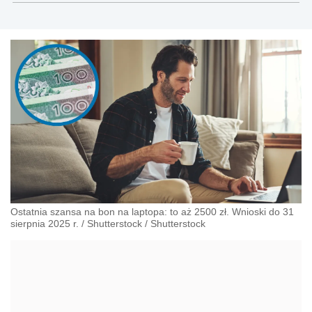
oraz Rzecznik Akademicki ds. równego traktowania i
przeciwdziałania dyskryminacji. Specjalizuje się w prawie
pracy, zabezpieczeniu społecznym oraz
administracyjnoprawnych aspektach związanych z pracą i
pomocą socjalną.
Ostatnia szansa na bon na laptopa: to aż 2500 zł. Wnioski do 31
sierpnia 2025 r.
/
Shutterstock
/
Shutterstock