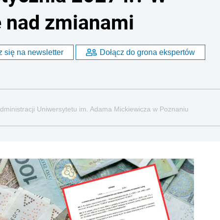
e nad zmianami
 się na newsletter
Dołącz do grona ekspertów
dministracji Uniwersytetu im. Adama Mickiewicza w Poznaniu