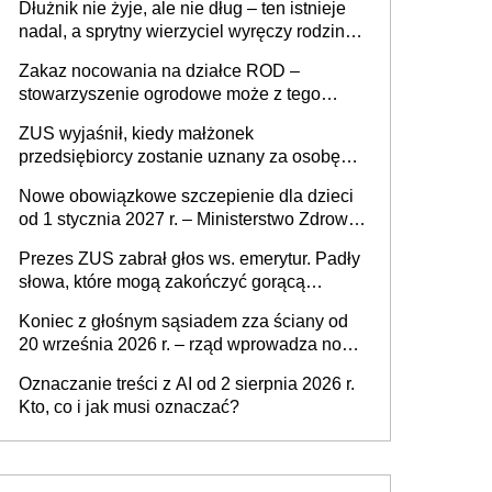
Dłużnik nie żyje, ale nie dług – ten istnieje
nadal, a sprytny wierzyciel wyręczy rodzinę
w sprawie spadkowej
Zakaz nocowania na działce ROD –
stowarzyszenie ogrodowe może z tego
powodu pozbawić działkowca prawa do
ZUS wyjaśnił, kiedy małżonek
działki (wypowiedzieć dzierżawę)?
przedsiębiorcy zostanie uznany za osobę
współpracującą
Nowe obowiązkowe szczepienie dla dzieci
od 1 stycznia 2027 r. – Ministerstwo Zdrowia
zmienia Program Szczepień Ochronnych na
Prezes ZUS zabrał głos ws. emerytur. Padły
2027 r.
słowa, które mogą zakończyć gorącą
dyskusję
Koniec z głośnym sąsiadem zza ściany od
20 września 2026 r. – rząd wprowadza nowe
przepisy, które poprawią komfort życia
Oznaczanie treści z AI od 2 sierpnia 2026 r.
mieszkańców
Kto, co i jak musi oznaczać?