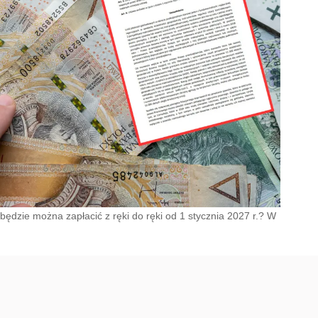
e będzie można zapłacić z ręki do ręki od 1 stycznia 2027 r.? W