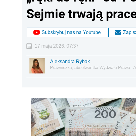
Sejmie trwają prac
Subskrybuj nas na Youtube
Zapisz
17 maja 2026, 07:37
Aleksandra Rybak
Prawniczka, absolwentka Wydziału Prawa i A