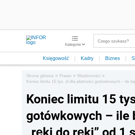
Kategorie
Księgowość
Kadry
Biznes
S
»
»
»
Strona główna
Prawo
Wiadomości
Koniec limitu 15 tys. zł dla płatności gotówkowych – ile 
Koniec limitu 15 tys
gotówkowych – ile 
„ręki do ręki” od 1 