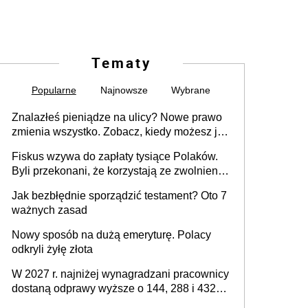
Tematy
Popularne
Najnowsze
Wybrane
Znalazłeś pieniądze na ulicy? Nowe prawo
zmienia wszystko. Zobacz, kiedy możesz je
legalnie zatrzymać
Fiskus wzywa do zapłaty tysiące Polaków.
Byli przekonani, że korzystają ze zwolnienia
z podatku od sprzedaży nieruchomości
Jak bezbłędnie sporządzić testament? Oto 7
ważnych zasad
Nowy sposób na dużą emeryturę. Polacy
odkryli żyłę złota
W 2027 r. najniżej wynagradzani pracownicy
dostaną odprawy wyższe o 144, 288 i 432
złote