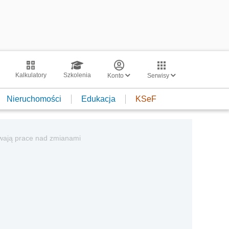
Kalkulatory
Szkolenia
Konto
Serwisy
Nieruchomości
Edukacja
KSeF
trwają prace nad zmianami