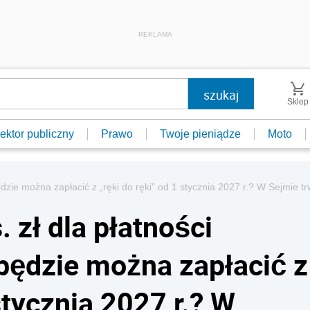
REKLAMA
Sklep
ektor publiczny
Prawo
Twoje pieniądze
Moto
będzie można zapłacić z „ręki do ręki” od 1 stycznia 2027 r.? W Sejmie 
. zł dla płatności
będzie można zapłacić z
stycznia 2027 r.? W