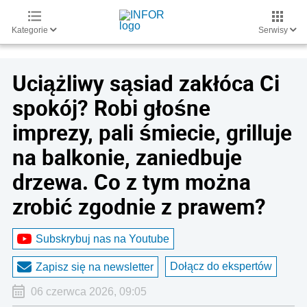
Kategorie
Serwisy
Uciążliwy sąsiad zakłóca Ci
spokój? Robi głośne
imprezy, pali śmiecie, grilluje
na balkonie, zaniedbuje
drzewa. Co z tym można
zrobić zgodnie z prawem?
Subskrybuj nas na Youtube
Dołącz do ekspertów
Zapisz się na newsletter
06 czerwca 2026, 09:05