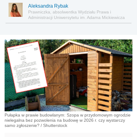
Aleksandra Rybak
Prawniczka, absolwentka Wydziału Prawa i
Administracji Uniwersytetu im. Adama Mickiewicza
w Poznaniu
Pułapka w prawie budowlanym: Szopa w przydomowym ogrodzie
nielegalna bez pozwolenia na budowę w 2026 r. czy wystarczy
samo zgłoszenie?
/
Shutterstock