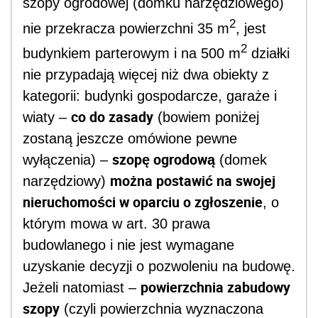
szopy ogrodowej (domku narzędziowego)
2
nie przekracza powierzchni 35 m
, jest
2
budynkiem parterowym i na 500 m
działki
nie przypadają więcej niż dwa obiekty z
kategorii: budynki gospodarcze, garaże i
co do zasady
wiaty –
(bowiem poniżej
zostaną jeszcze omówione pewne
szopę ogrodową
wyłączenia) –
(domek
można postawić na swojej
narzędziowy)
nieruchomości w oparciu o zgłoszenie
, o
którym mowa w art. 30 prawa
budowlanego i nie jest wymagane
uzyskanie decyzji o pozwoleniu na budowę.
powierzchnia zabudowy
Jeżeli natomiast –
szopy
(czyli powierzchnia wyznaczona