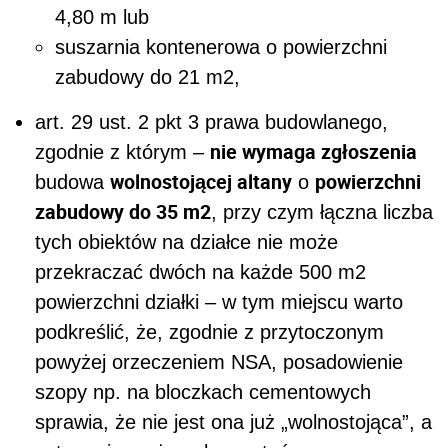
4,80 m lub
suszarnia kontenerowa o powierzchni
zabudowy do 21 m
2
,
art. 29 ust. 2 pkt 3 prawa budowlanego,
nie wymaga zgłoszenia
zgodnie z którym –
wolnostojącej altany
powierzchni
budowa
o
zabudowy do 35 m
2
, przy czym łączna liczba
tych obiektów na działce nie może
przekraczać dwóch na każde 500 m
2
powierzchni działki – w tym miejscu warto
podkreślić, że, zgodnie z przytoczonym
powyżej orzeczeniem NSA, posadowienie
szopy np. na bloczkach cementowych
sprawia, że nie jest ona już „wolnostojąca”, a