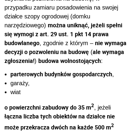
przypadku zamiaru posadowienia na swojej
działce szopy ogrodowej (domku
można uniknąć, jeżeli spełni
narzędziowego)
się wymogi z art. 29 ust. 1 pkt 14 prawa
budowlanego
nie wymaga
, zgodnie z którym –
decyzji o pozwoleniu na budowę
ale wymaga
(
zgłoszenia!
budowa wolnostojących
)
:
parterowych budynków gospodarczych
,
garaży,
wiat
2
o powierzchni zabudowy do 35 m
, jeżeli
łączna liczba tych obiektów na działce nie
2
może przekracza dwóch na każde 500 m