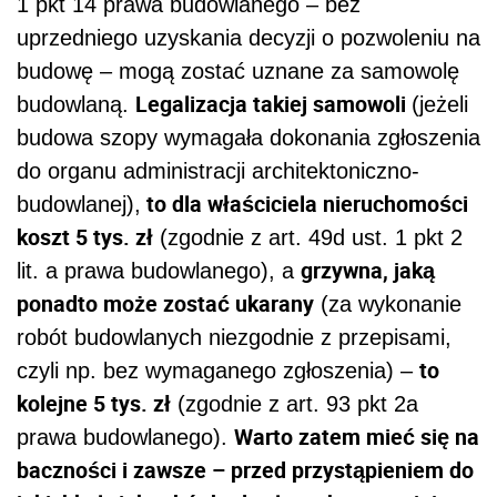
1 pkt 14 prawa budowlanego – bez
uprzedniego uzyskania decyzji o pozwoleniu na
budowę – mogą zostać uznane za samowolę
Legalizacja takiej samowoli
budowlaną.
(jeżeli
budowa szopy wymagała dokonania zgłoszenia
do organu administracji architektoniczno-
to dla właściciela nieruchomości
budowlanej),
koszt 5 tys. zł
(zgodnie z art. 49d ust. 1 pkt 2
grzywna, jaką
lit. a prawa budowlanego), a
ponadto może zostać ukarany
(za wykonanie
robót budowlanych niezgodnie z przepisami,
to
czyli np. bez wymaganego zgłoszenia) –
kolejne 5 tys. zł
(zgodnie z art. 93 pkt 2a
Warto zatem mieć się na
prawa budowlanego).
baczności i zawsze – przed przystąpieniem do