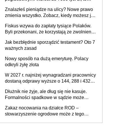
jeszcze nie wszystko
Znalazłeś pieniądze na ulicy? Nowe prawo
zmienia wszystko. Zobacz, kiedy możesz je
legalnie zatrzymać
Fiskus wzywa do zapłaty tysiące Polaków.
Byli przekonani, że korzystają ze zwolnienia
z podatku od sprzedaży nieruchomości
Jak bezbłędnie sporządzić testament? Oto 7
ważnych zasad
Nowy sposób na dużą emeryturę. Polacy
odkryli żyłę złota
W 2027 r. najniżej wynagradzani pracownicy
dostaną odprawy wyższe o 144, 288 i 432
złote
Dłużnik nie żyje, ale dług się nie kasuje.
Formalności spadkowe w sądzie może
załatwić wierzyciel bez zgody rodziny
Zakaz nocowania na działce ROD –
zmarłego
stowarzyszenie ogrodowe może z tego
powodu pozbawić działkowca prawa do
działki (wypowiedzieć dzierżawę)?