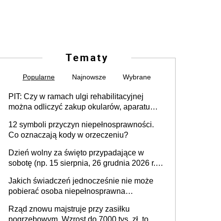
Tematy
Popularne
Najnowsze
Wybrane
PIT: Czy w ramach ulgi rehabilitacyjnej
można odliczyć zakup okularów, aparatu
słuchowego i skutera inwalidzkiego?
12 symboli przyczyn niepełnosprawności.
Co oznaczają kody w orzeczeniu?
Dzień wolny za święto przypadające w
sobotę (np. 15 sierpnia, 26 grudnia 2026 r.) –
zasady rozliczania czasu pracy, obowiązki
Jakich świadczeń jednocześnie nie może
pracodawcy (sektor prywatny i administracja
pobierać osoba niepełnosprawna
publiczna), najczęstsze pytania
[praktyczny poradnik]
Rząd znowu majstruje przy zasiłku
pogrzebowym. Wzrost do 7000 tys. zł, to