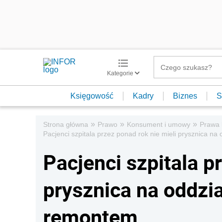
Kategorie
Księgowość
Kadry
Biznes
S
»
»
»
Strona główna
Prawo
Konsument i umowy
Prawa
Pacjenci szpitala przez ponad rok nie mieli prysznica na 
Pacjenci szpitala p
prysznica na oddzia
remontem