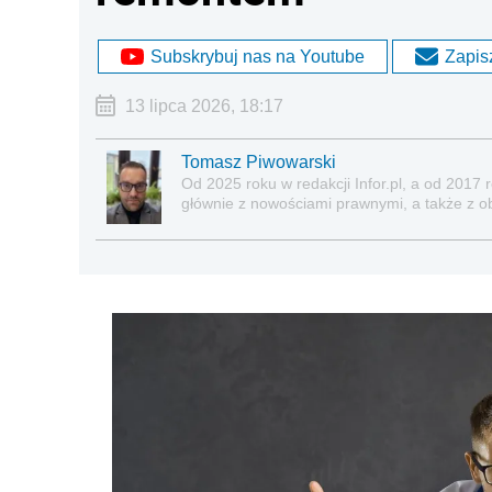
Subskrybuj nas na Youtube
Zapisz
13 lipca 2026, 18:17
Tomasz Piwowarski
Od 2025 roku w redakcji Infor.pl, a od 2017
głównie z nowościami prawnymi, a także z o
ubezpieczeń społecznych, nieruchomości.