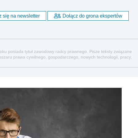
 się na newsletter
Dołącz do grona ekspertów
 roku posiada tytuł zawodowy radcy prawnego. Pisze teksty związane
bszaru prawa cywilnego, gospodarczego, nowych technologii, pracy,