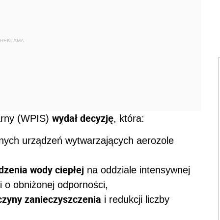
REKLAMA
wydał decyzję
arny (WPIS)
, która:
nnych urządzeń wytwarzających aerozole
dzenia wody ciepłej
na oddziale intensywnej
mi o obniżonej odporności,
yczyny zanieczyszczenia
i redukcji liczby