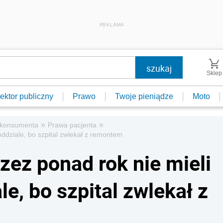
REKLAMA
Sklep
ektor publiczny
Prawo
Twoje pieniądze
Moto
»
»
 konsumenta
Prawa pacjenta
oddziale, bo szpital zwlekał z remontem
rzez ponad rok nie mieli
le, bo szpital zwlekał z