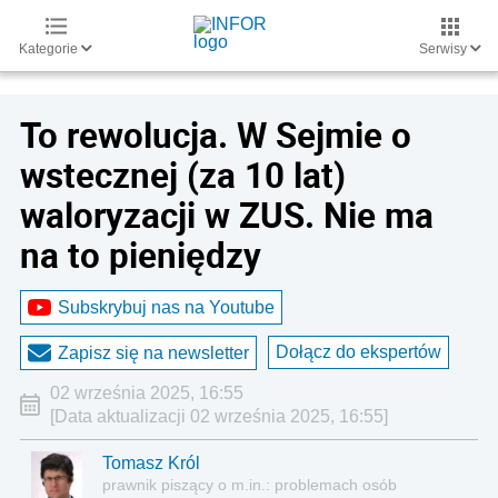
Kategorie
Serwisy
To rewolucja. W Sejmie o
wstecznej (za 10 lat)
waloryzacji w ZUS. Nie ma
na to pieniędzy
Subskrybuj nas na Youtube
Dołącz do ekspertów
Zapisz się na newsletter
02 września 2025, 16:55
[Data aktualizacji 02 września 2025, 16:55]
Tomasz Król
prawnik piszący o m.in.: problemach osób